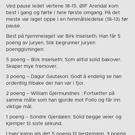
Ved pause ledet vertene 18-15. ØIF Arendal kom
best i gang og førte i hele første omgang. På det
meste var laget oppe i en femmålsledelse (18-13) før
pause.
Best på hjemmelaget var Birk Inselseth. Han får 5
poeng av juryen. Slik begrunner juryen
poenggivningen:
5 poeng – Birk Inselseth: Som alltid solid bakover.
Skaper mye fremover.
3 poeng – Dagur Gautason: Godt å endelig se han
ordentlig tilbake der han var i fjor.
2 poeng – William Gjermundnes : Fortsetter på
samme måte som han gjorde mot Follo og får inn
viktige mål.
1 poeng – Sondre Gjerdalen: Solid begge veier og
kjemper til siste sekund.
I hver kamp gis det 5 poeng til bestemann, 3 poeng