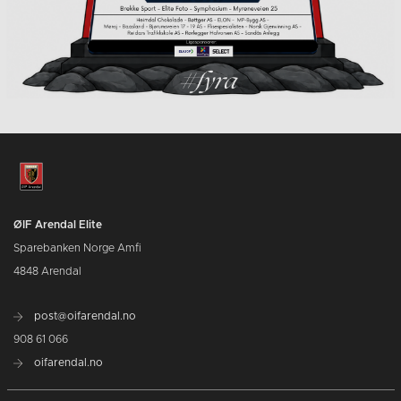
ØIF Arendal Elite
Sparebanken Norge Amfi
4848 Arendal
post@oifarendal.no
908 61 066
oifarendal.no