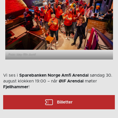
Foto: May Elin Aunli
Vi ses i
Sparebanken Norge Amfi Arendal
søndag 30.
august
klokken 19:00
– når
ØIF Arendal
møter
Fjellhammer
!
Billetter