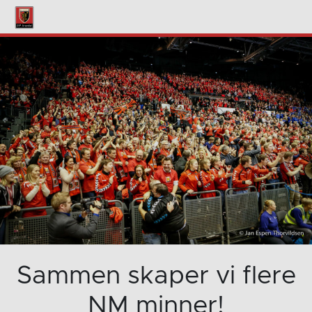
Sammen skaper vi flere
NM minner!