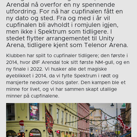
Arendal nå overfor en ny spennende
utfordring. For nå har cupfinalen fått en
ny dato og sted. Fra og med i år vil
cupfinalen bli avholdt i romjulen igjen,
men ikke i Spektrum som tidligere. I
stedet flytter arrangementet til Unity
Arena, tidligere kjent som Telenor Arena.
Klubben har spilt to cupfinaler tidligere; den første i
2014, hvor ØIF Arendal tok sitt første NM-gull, og en
ny finale i 2022. Vi husker alle det magiske
øyeblikket i 2014, da vi fylte Spektrum i rødt og
marsjerte nedover Oslos gater. Den kampen ble et
minne for livet, og vi har sammen skapt utallige
minner på cupfinalene.