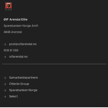
ØIF Arendal Elite
Sparebanken Norge Amfi
4848 Arendal
post@oifarendal.no
908 61 066
oifarendal.no
Samarbeidspartnere
Otterlei Group
Sparebanken Norge
Select