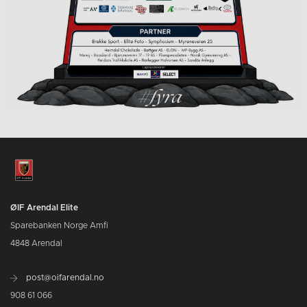
ØIF Arendal Elite
Sparebanken Norge Amfi
4848 Arendal
post@oifarendal.no
908 61 066