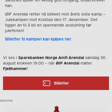
Sandnes spiller en veldig god omgang, understreker
han.
ØIF Arendal retter nå blikket mot årets siste kamp –
Julekampen mot Kolstad den 17. desember. Det
ligger an til å bli en spennende avslutning før
juleferien!
Billetter til kampen kan kjøpes her.
Vi ses i
Sparebanken Norge Amfi Arendal
søndag 30.
august
klokken 19:00
– når
ØIF Arendal
møter
Fjellhammer
!
Billetter