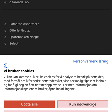
oifarendal.no
Samarbeidspartnere
Otterlei Group
Sparebanken Norge
Select
Nyhetsarkiv
Personvernerklæring
Terminliste
Spillerstall
Vi bruker cookies
Administrasjon
Vi kan kan komme til å bruke cookies for å analysere besøk på nettsiden,
med formål om å forbedre nettstedet vårt, vise personlig tilpasset innhold
Styret
og for å gi deg en flott nettstedopplevelse. For mer informasjon om
informasjonskapslene vi bruker, åpne innstillingene.
Godta alle
Kun nødvendige