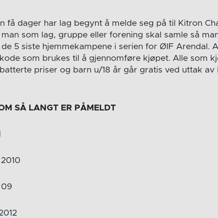
n få dager har lag begynt å melde seg på til Kitron Cha
man som lag, gruppe eller forening skal samle så man
til de 5 siste hjemmekampene i serien for ØIF Arendal. 
kode som brukes til å gjennomføre kjøpet. Alle som k
tterte priser og barn u/18 år går gratis ved uttak av 
OM SÅ LANGT ER PÅMELDT
1
 2010
 09
2012