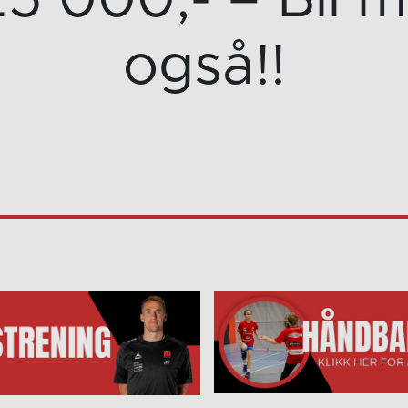
25 000,- – Bli 
også!!