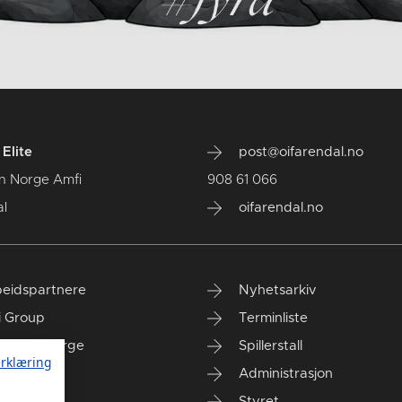
Elite
post@oifarendal.no
n Norge Amfi
908 61 066
l
oifarendal.no
eidspartnere
Nyhetsarkiv
i Group
Terminliste
anken Norge
Spillerstall
rklæring
Administrasjon
Styret