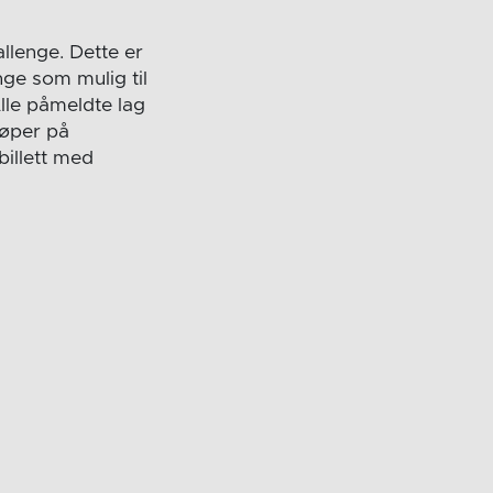
llenge. Dette er
ge som mulig til
Alle påmeldte lag
jøper på
billett med