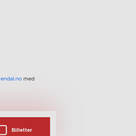
rendal.no
med
Billetter