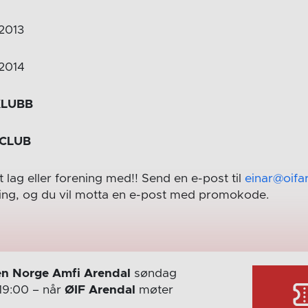
2013
2014
KLUBB
CLUB
tt lag eller forening med!! Send en e-post til
einar@oifa
ing, og du vil motta en e-post med promokode.
n Norge Amfi Arendal
søndag
19:00
– når
ØIF Arendal
møter