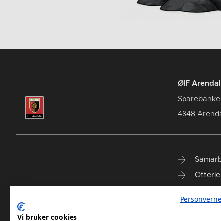
ØIF Arendal 
Sparebanke
4848 Arenda
Samarb
Otterle
Spareb
Personverne
Select
Vi bruker cookies