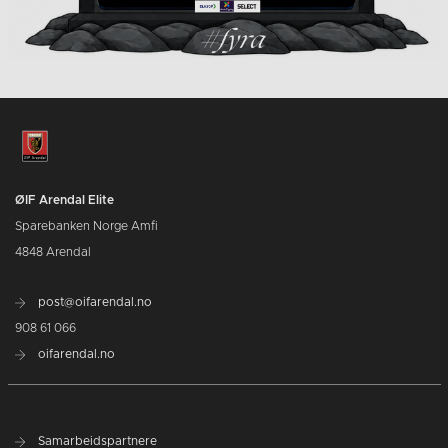
ØIF Arendal Elite
Sparebanken Norge Amfi
4848 Arendal
post@oifarendal.no
908 61 066
oifarendal.no
Samarbeidspartnere