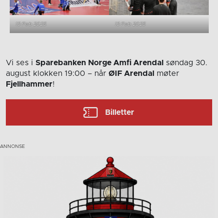
13 Feb 2025
13 Feb 2025
Vi ses i
Sparebanken Norge Amfi Arendal
søndag 30.
august
klokken 19:00
– når
ØIF Arendal
møter
Fjellhammer
!
Billetter