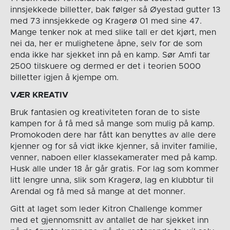
innsjekkede billetter, bak følger så Øyestad gutter 13
med 73 innsjekkede og Kragerø 01 med sine 47.
Mange tenker nok at med slike tall er det kjørt, men
nei da, her er mulighetene åpne, selv for de som
enda ikke har sjekket inn på en kamp. Sør Amfi tar
2500 tilskuere og dermed er det i teorien 5000
billetter igjen å kjempe om.
VÆR KREATIV
Bruk fantasien og kreativiteten foran de to siste
kampen for å få med så mange som mulig på kamp.
Promokoden dere har fått kan benyttes av alle dere
kjenner og for så vidt ikke kjenner, så inviter familie,
venner, naboen eller klassekamerater med på kamp.
Husk alle under 18 år går gratis. For lag som kommer
litt lengre unna, slik som Kragerø, lag en klubbtur til
Arendal og få med så mange at det monner.
Gitt at laget som leder Kitron Challenge kommer
med et gjennomsnitt av antallet de har sjekket inn