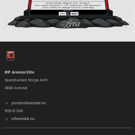
ØIF Arendal Elite
Sparebanken Norge Amfi
4848 Arendal
post@oifarendal.no
908 61 066
oifarendal.no