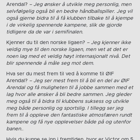
Arendal?
– Jeg ønsker å utvikle meg personlig, men
selvfølgelig også bli en bedre håndballspiller. Jeg vil
også gjerne bidra til å få klubben tilbake til å kjempe
i de virkelig spennende kampene, slik de gjorde
tidligere da de var i semifinalen.
Kjenner du til den norske ligaen?
– Jeg kjenner ikke
veldig mye til den norske ligaen, men vet at det er
noen lag med et veldig høyt internasjonalt nivå. Det
blir spennende å måle seg mot dem.
Hva ser du mest frem til ved å komme til ØIF
Arendal?
– Jeg ser mest frem til å bli en del av ØIF
Arendal og få muligheten til å jobbe sammen med et
lag hvor alle ønsker å bli bedre sammen. Jeg gleder
meg også til å bidra til klubbens suksess og utvikle
meg både personlig og sportslig. I tillegg ser jeg
frem til å oppleve den fantastiske atmosfæren rundt
kampene og få nye opplevelser både på og utenfor
banen..
Hvis du kunne se inn i fremtiden, hvor er Victor om 5