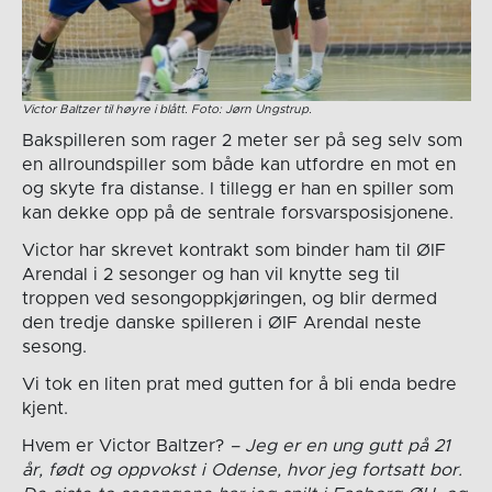
Victor Baltzer til høyre i blått. Foto: Jørn Ungstrup.
Bakspilleren som rager 2 meter ser på seg selv som
en allroundspiller som både kan utfordre en mot en
og skyte fra distanse. I tillegg er han en spiller som
kan dekke opp på de sentrale forsvarsposisjonene.
Victor har skrevet kontrakt som binder ham til ØIF
Arendal i 2 sesonger og han vil knytte seg til
troppen ved sesongoppkjøringen, og blir dermed
den tredje danske spilleren i ØIF Arendal neste
sesong.
Vi tok en liten prat med gutten for å bli enda bedre
kjent.
Hvem er Victor Baltzer?
– Jeg er en ung gutt på 21
år, født og oppvokst i Odense, hvor jeg fortsatt bor.