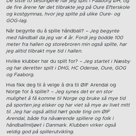
De siste to sesongene har jeg spilt i Faaborg ØH, og
de fire årene før det tilbrakte jeg på Oure Efterskole
og kostgymnas, hvor jeg spilte på ulike Oure- og
GOG-lag.
Når begynte du å spille håndball?
– Jeg begynte
med håndball da jeg var 4 år. Fordi jeg bodde 100
meter fra hallen og storebroren min også spilte, har
jeg alltid tilbrakt mye tid i hallen.
Hvilke klubber har du spilt for?
– Jeg startet i Næsby
og har deretter spilt i DHG, HC Odense, Oure, GOG
og Faaborg.
Hva fikk deg til å velge å dra til ØIF Arendal og
Norge for å spille?
– Jeg synes det er en stor
mulighet å få komme til Norge og bruke så mye tid
på sporten jeg elsker og har viet så mye av livet mitt
til. Jeg har også alltid hørt gode ting om ØIF
Arendal, både fra nåværende spillere og folk i
håndballmiljøet i Danmark. Klubben virker også
veldig god på spillerutvikling.