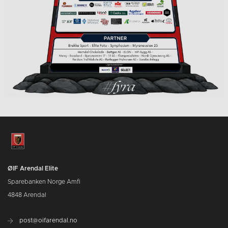
ØIF Arendal Elite
Sparebanken Norge Amfi
4848 Arendal
post@oifarendal.no