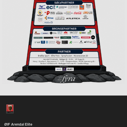
ØIF Arendal Elite