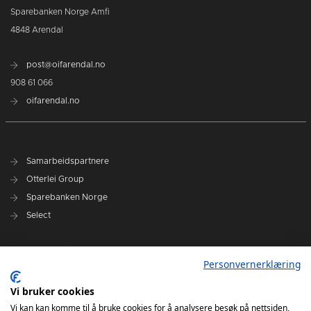
Sparebanken Norge Amfi
4848 Arendal
post@oifarendal.no
908 61 066
oifarendal.no
Samarbeidspartnere
Otterlei Group
Sparebanken Norge
Select
Nyhetsarkiv
Personvernerklæring
Terminliste
Spillerstall
Vi bruker cookies
Administrasjon
Vi kan kan komme til å bruke cookies for å analysere besøk på nettsiden,