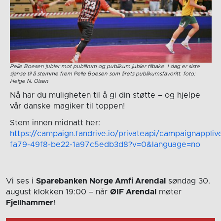
Pelle Boesen jubler mot publikum og publikum jubler tilbake. I dag er siste
sjanse til å stemme frem Pelle Boesen som årets publikumsfavoritt. foto:
Helge N. Olsen
Nå har du muligheten til å gi din støtte – og hjelpe
vår danske magiker til toppen!
Stem innen midnatt her:
https://campaign.fandrive.io/privateapi/campaignappli
fa79-49f8-be22-1a97c5edb3d8?v=0&language=no
Vi ses i
Sparebanken Norge Amfi Arendal
søndag 30.
august
klokken 19:00
– når
ØIF Arendal
møter
Fjellhammer
!