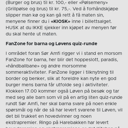
(Burger og brus) til kr. 100,- eller «Pølsemeny»
(Grillpølse og brus) til kr. 75,-. Ved å forhåndskjøpe
slipper man kø og kan gå rett å få maten sin,
menyene finner du i
«KIOSK»
inne i billettsalget.
HUSK at du IKKE sjekker inn kjøpet av menyen før
du skal hente ut maten.
FanZone for barna og Løvens quiz-runde
I området foran Sør Amfi rigger vi i stand en morsom
FanZone for barna, her blir det hoppeslott, paradis,
«håndballbane» og andre morsomme
sommeraktiviteter. FanZone ligger i tilknytning til
border og benker, slik at foreldre kan nyte en god
burger mens barna får utfolde seg i aktiviteter.
Klokken 17.00 kommer også Løven på besøk og tar
med seg alle barn som vil på en artig liten quiz-runde
rundt Sør Amfi, her skal barna svare på noen enkle
spørsmål og når de så har levert svarene til Løven, vil
det bli trukket en hovedvinner og noen
ekstrapremier. Ringo på Harebakken har levert