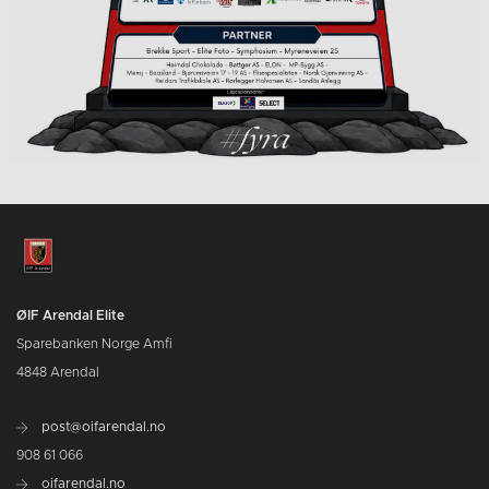
ØIF Arendal Elite
Sparebanken Norge Amfi
4848 Arendal
post@oifarendal.no
908 61 066
oifarendal.no