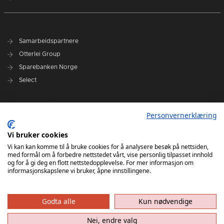
Samarbeidspartnere
Otterlei Group
Sparebanken Norge
Select
Nyhetsarkiv
Personvernerklæring
Terminliste
Spillerstall
Vi bruker cookies
Administrasjon
Vi kan kan komme til å bruke cookies for å analysere besøk på nettsiden,
med formål om å forbedre nettstedet vårt, vise personlig tilpasset innhold
Styret
og for å gi deg en flott nettstedopplevelse. For mer informasjon om
informasjonskapslene vi bruker, åpne innstillingene.
Godta alle
Kun nødvendige
Nei, endre valg