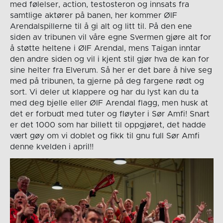
med følelser, action, testosteron og innsats fra
samtlige aktører på banen, her kommer ØIF
Arendalspillerne til å gi alt og litt til. På den ene
siden av tribunen vil våre egne Svermen gjøre alt for
å støtte heltene i ØIF Arendal, mens Taigan inntar
den andre siden og vil i kjent stil gjør hva de kan for
sine helter fra Elverum. Så her er det bare å hive seg
med på tribunen, ta gjerne på deg fargene rødt og
sort. Vi deler ut klappere og har du lyst kan du ta
med deg bjelle eller ØIF Arendal flagg, men husk at
det er forbudt med tuter og fløyter i Sør Amfi! Snart
er det 1000 som har billett til oppgjøret, det hadde
vært gøy om vi doblet og fikk til gnu full Sør Amfi
denne kvelden i april!!