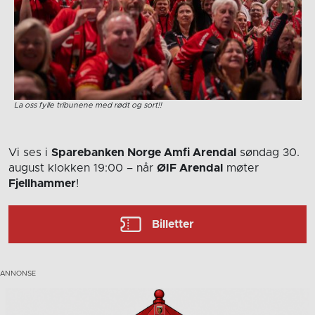
La oss fylle tribunene med rødt og sort!!
Vi ses i
Sparebanken Norge Amfi Arendal
søndag 30.
august
klokken 19:00
– når
ØIF Arendal
møter
Fjellhammer
!
Billetter