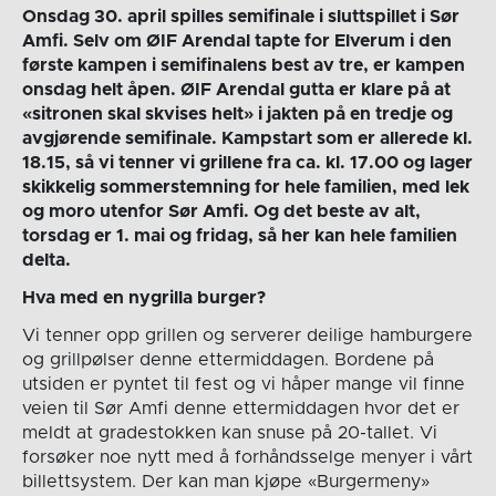
Onsdag 30. april spilles semifinale i sluttspillet i Sør
Amfi. Selv om ØIF Arendal tapte for Elverum i den
første kampen i semifinalens best av tre, er kampen
onsdag helt åpen. ØIF Arendal gutta er klare på at
«sitronen skal skvises helt» i jakten på en tredje og
avgjørende semifinale. Kampstart som er allerede kl.
18.15, så vi tenner vi grillene fra ca. kl. 17.00 og lager
skikkelig sommerstemning for hele familien, med lek
og moro utenfor Sør Amfi. Og det beste av alt,
torsdag er 1. mai og fridag, så her kan hele familien
delta.
Hva med en nygrilla burger?
Vi tenner opp grillen og serverer deilige hamburgere
og grillpølser denne ettermiddagen. Bordene på
utsiden er pyntet til fest og vi håper mange vil finne
veien til Sør Amfi denne ettermiddagen hvor det er
meldt at gradestokken kan snuse på 20-tallet. Vi
forsøker noe nytt med å forhåndsselge menyer i vårt
billettsystem. Der kan man kjøpe «Burgermeny»