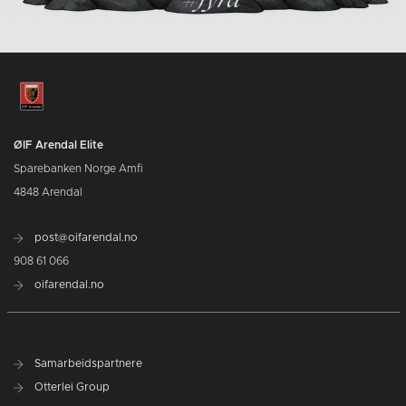
ØIF Arendal Elite
Sparebanken Norge Amfi
4848 Arendal
post@oifarendal.no
908 61 066
oifarendal.no
Samarbeidspartnere
Otterlei Group