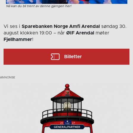
Nå kan du bli trent av denne gjengen her!
Vi ses i
Sparebanken Norge Amfi Arendal
søndag 30.
august
klokken 19:00
– når
ØIF Arendal
møter
Fjellhammer
!
Billetter