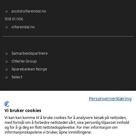
post@oifarendal.no
908 61 066
oifarendal.no
Samarbeidspartnere
Otterlei Group
Sparebanken Norge
Select
Nyhetsarkiv
Personvernerklæring
Terminliste
Spillerstall
Vi bruker cookies
Administrasjon
Vi kan kan komme til å bruke cookies for å analysere besøk på nettsiden,
med formål om å forbedre nettstedet vårt, vise personlig tilpasset innhold
Styret
og for å gi deg en flott nettstedopplevelse. For mer informasjon om
informasjonskapslene vi bruker, åpne innstillingene.