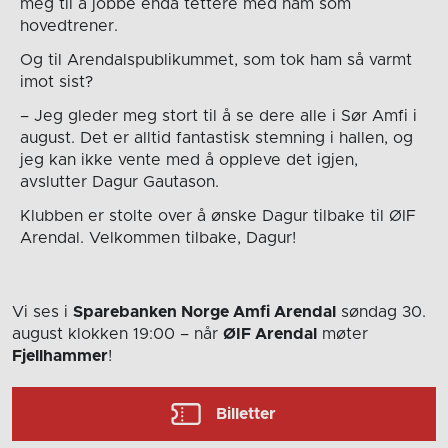
meg til å jobbe enda tettere med ham som
hovedtrener.
Og til Arendalspublikummet, som tok ham så varmt
imot sist?
– Jeg gleder meg stort til å se dere alle i Sør Amfi i
august. Det er alltid fantastisk stemning i hallen, og
jeg kan ikke vente med å oppleve det igjen,
avslutter Dagur Gautason.
Klubben er stolte over å ønske Dagur tilbake til ØIF
Arendal. Velkommen tilbake, Dagur!
Vi ses i
Sparebanken Norge Amfi Arendal
søndag 30.
august
klokken 19:00
– når
ØIF Arendal
møter
Fjellhammer
!
Billetter