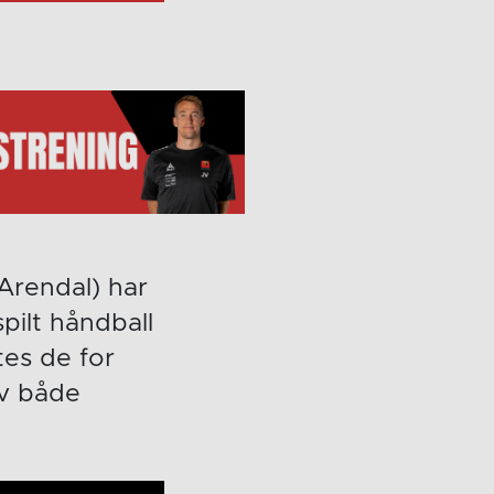
Arendal) har
ilt håndball
es de for
av både