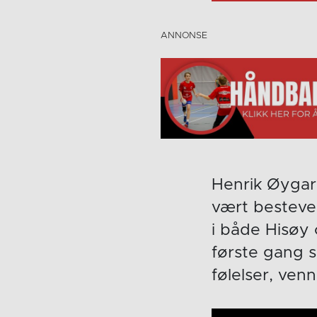
Henrik Øygard
vært besteve
i både Hisøy
første gang 
følelser, ven