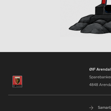
ØIF Arendal 
Sparebanke
4848 Arenda
Samarb