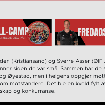
en (Kristiansand) og Sverre Asser (ØIF 
nner siden de var små. Sammen har de sp
 og Øyestad, men i helgens oppgjør møtt
som motstandere. Det ble en kveld fylt 
nskap og konkurranse.