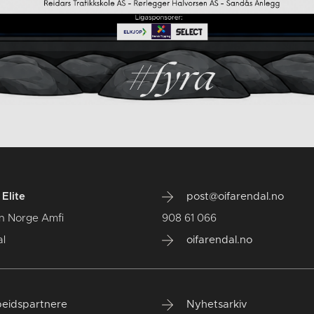
Elite
post@oifarendal.no
n Norge Amfi
908 61 066
l
oifarendal.no
eidspartnere
Nyhetsarkiv