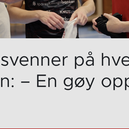
venner på hver
n: – En gøy opp