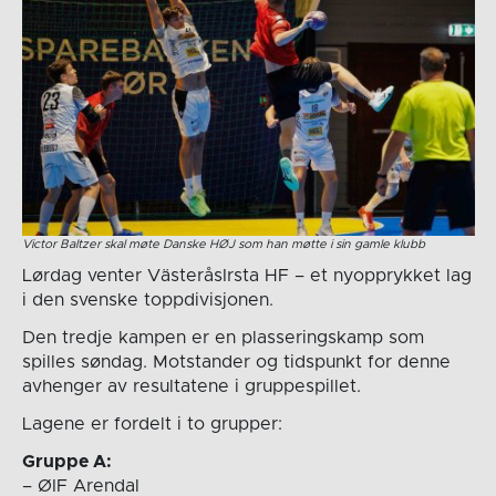
Victor Baltzer skal møte Danske HØJ som han møtte i sin gamle klubb
Lørdag venter VästeråsIrsta HF – et nyopprykket lag
i den svenske toppdivisjonen.
Den tredje kampen er en plasseringskamp som
spilles søndag. Motstander og tidspunkt for denne
avhenger av resultatene i gruppespillet.
Lagene er fordelt i to grupper:
Gruppe A:
– ØIF Arendal