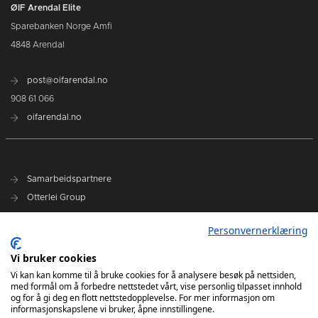
ØIF Arendal Elite
Sparebanken Norge Amfi
4848 Arendal
post@oifarendal.no
908 61 066
oifarendal.no
Samarbeidspartnere
Otterlei Group
Sparebanken Norge
Personvernerklæring
Select
Vi bruker cookies
Nyhetsarkiv
Vi kan kan komme til å bruke cookies for å analysere besøk på nettsiden,
med formål om å forbedre nettstedet vårt, vise personlig tilpasset innhold
Terminliste
og for å gi deg en flott nettstedopplevelse. For mer informasjon om
Spillerstall
informasjonskapslene vi bruker, åpne innstillingene.