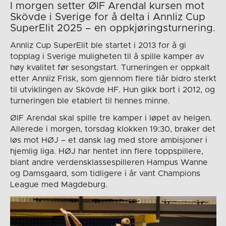
I morgen setter ØIF Arendal kursen mot
Skövde i Sverige for å delta i Annliz Cup
SuperElit 2025 – en oppkjøringsturnering.
Annliz Cup SuperElit ble startet i 2013 for å gi
topplag i Sverige muligheten til å spille kamper av
høy kvalitet før sesongstart. Turneringen er oppkalt
etter Annliz Frisk, som gjennom flere tiår bidro sterkt
til utviklingen av Skövde HF. Hun gikk bort i 2012, og
turneringen ble etablert til hennes minne.
ØIF Arendal skal spille tre kamper i løpet av helgen.
Allerede i morgen, torsdag klokken 19:30, braker det
løs mot HØJ – et dansk lag med store ambisjoner i
hjemlig liga. HØJ har hentet inn flere toppspillere,
blant andre verdensklassespilleren Hampus Wanne
og Damsgaard, som tidligere i år vant Champions
League med Magdeburg.