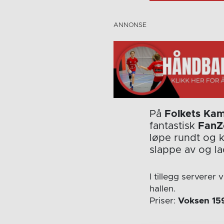
På
Folkets Ka
fantastisk
FanZ
løpe rundt og k
slappe av og la
I tillegg serverer 
hallen.
Priser:
Voksen 159