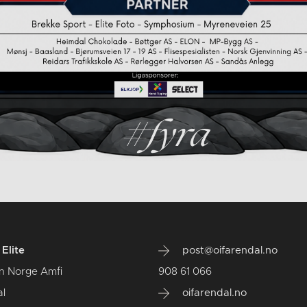
Elite
post@oifarendal.no
n Norge Amfi
908 61 066
l
oifarendal.no