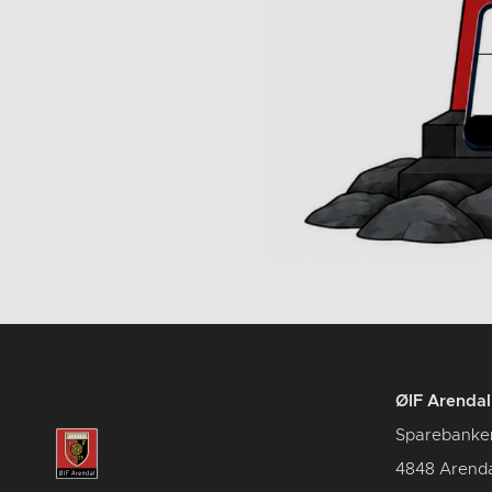
ØIF Arendal 
Sparebanke
4848 Arenda