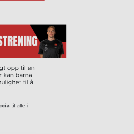
t opp til en
er kan barna
lighet til å
ccia
til alle i