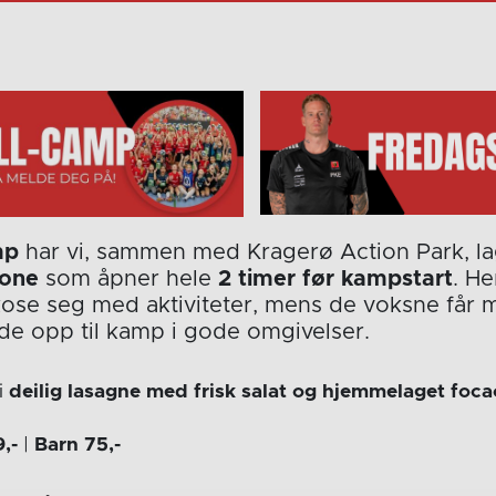
mp
har vi, sammen med Kragerø Action Park, lag
one
som åpner hele
2 timer før kampstart
. H
ose seg med aktiviteter, mens de voksne får mu
de opp til kamp i gode omgivelser.
vi
deilig lasagne med frisk salat og hjemmelaget foca
,-
|
Barn 75,-