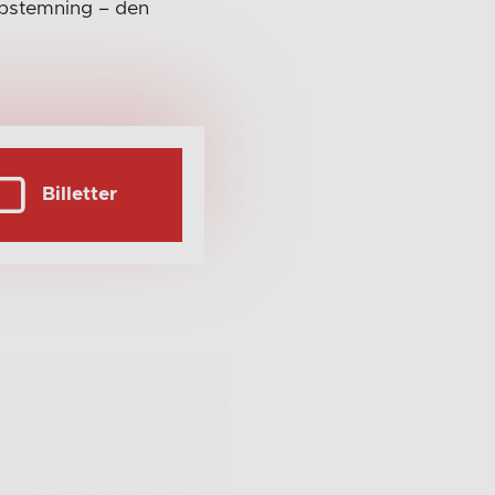
mpstemning – den
Billetter