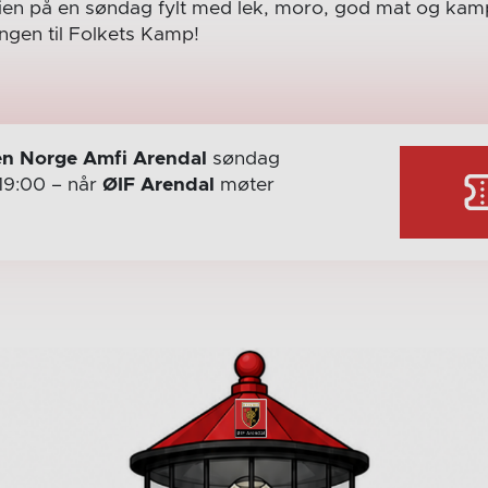
lien på en søndag fylt med lek, moro, god mat og ka
ngen til Folkets Kamp!
n Norge Amfi Arendal
søndag
19:00
– når
ØIF Arendal
møter