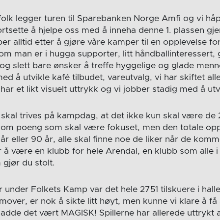
 folk legger turen til Sparebanken Norge Amfi og vi håp
fortsette å hjelpe oss med å inneha denne 1. plassen g
er alltid etter å gjøre våre kamper til en opplevelse fo
m man er i hugga supporter, litt håndballinteressert, 
tt og slett bare ønsker å treffe hyggelige og glade menn
ed å utvikle kafé tilbudet, vareutvalg, vi har skiftet al
 har et likt visuelt uttrykk og vi jobber stadig med å ut
e skal trives på kampdag, at det ikke kun skal være de
om poeng som skal være fokuset, men den totale oppl
år eller 90 år, alle skal finne noe de liker når de kom
 å være en klubb for hele Arendal, en klubb som alle 
 gjør du stolt.
under Folkets Kamp var det hele 2751 tilskuere i halle
remover, er nok å sikte litt høyt, men kunne vi klare å få a
adde det vært MAGISK! Spillerne har allerede uttrykt a