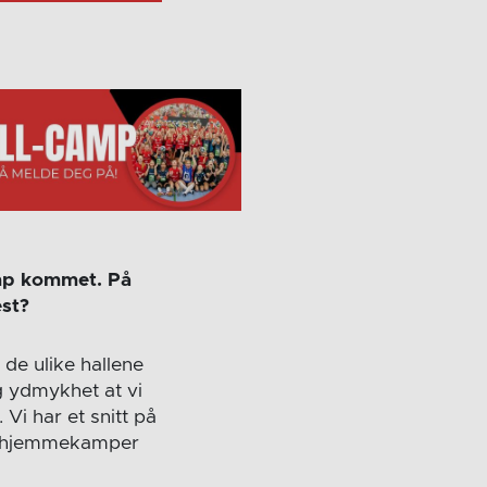
amp kommet. På
est?
de ulike hallene
 ydmykhet at vi
i har et snitt på
 3 hjemmekamper