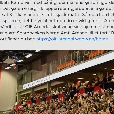
lkets Kamp var med på å gi dem en energi som gjorde 
. Det ga en energi i kroppen som gjorde at alle ga det l
de at Kristiansand ble satt «sjakk matt». Så man kan helt
 spilleren, det betyr at nettopp du er viktig for at Aren
 håndball, at ØIF Arendal skal vinne sine hjemmekampe
ss gjøre Sparebanken Norge Amfi Arendal til et fort!! Bil
rt finner du her:
https://oif-arendal.woow.no/home