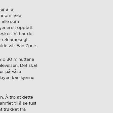
er alle
jennom hele
r alle som
generelt opptatt
esker. Vi har det
le reklamesegl i
vikle vår Fan Zone.
 2 x 30 minuttene
evelsen. Det skal
mer på våre
i byen kan kjenne
n. Å tro at dette
mfiet til å se fullt
t trøkket fra