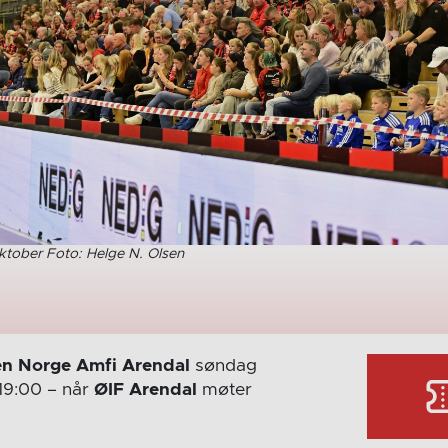
ktober Foto: Helge N. Olsen
n Norge Amfi Arendal
søndag
19:00
– når
ØIF Arendal
møter