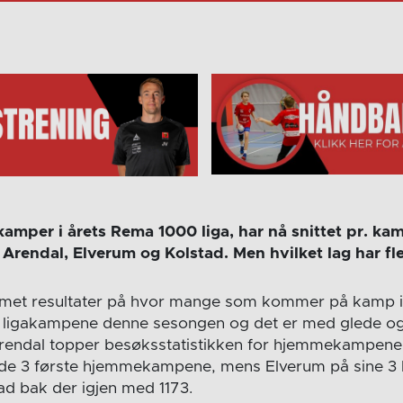
kamper i årets Rema 1000 liga, har nå snittet pr. k
 Arendal, Elverum og Kolstad. Men hvilket lag har fl
mmet resultater på hvor mange som kommer på kamp i 
ligakampene denne sesongen og det er med glede og
rendal topper besøksstatistikken for hjemmekampene. V
å de 3 første hjemmekampene, mens Elverum på sine
ad bak der igjen med 1173.