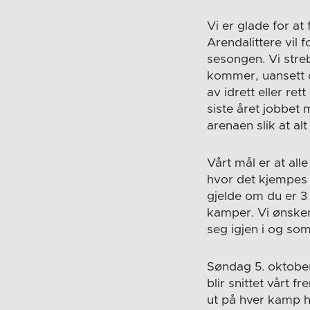
Vi er glade for at
Arendalittere vil 
sesongen. Vi streb
kommer, uansett o
av idrett eller re
siste året jobbet m
arenaen slik at alt
Vårt mål er at all
hvor det kjempes 
gjelde om du er 3 
kamper. Vi ønsker
seg igjen i og som
Søndag 5. oktober 
blir snittet vårt f
ut på hver kamp h