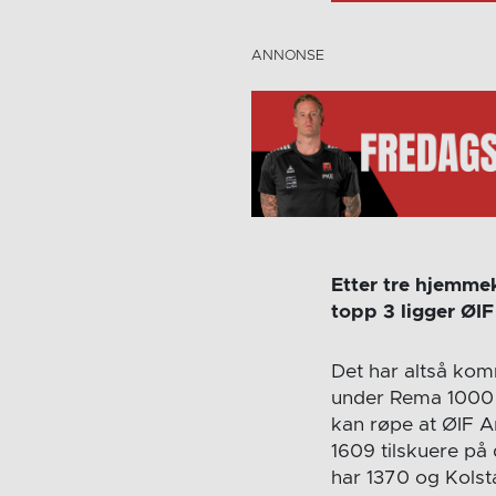
Etter tre hjemme
topp 3 ligger ØIF
Det har altså ko
under Rema 1000 
kan røpe at ØIF A
1609 tilskuere p
har 1370 og Kolst