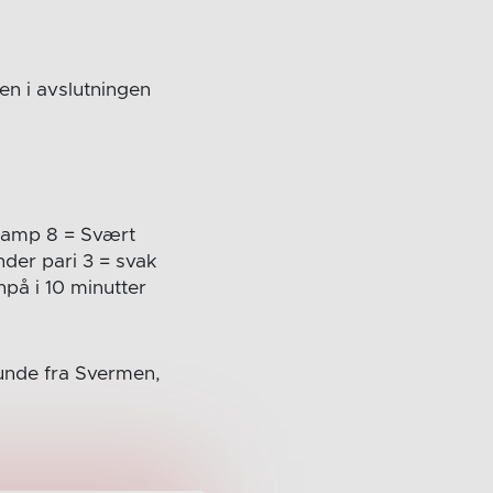
n i avslutningen
 kamp 8 = Svært
nder pari 3 = svak
npå i 10 minutter
 Sunde fra Svermen,