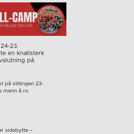
 24-23.
te en knallsterk
vslutning på
t på stillingen 23-
cs menn å ro
ør sidebytte –