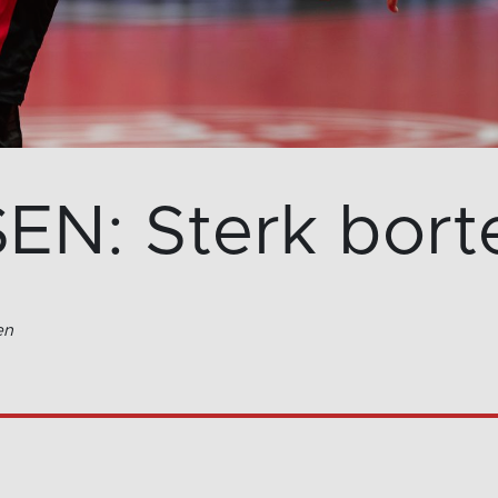
N: Sterk bort
en