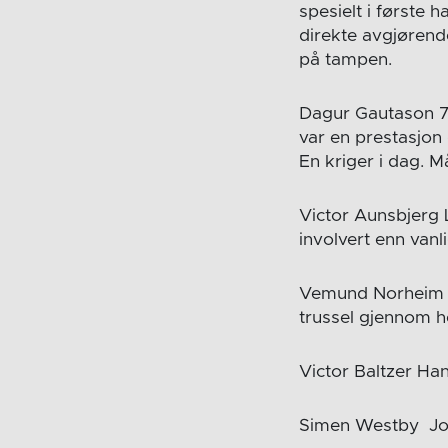
spesielt i første 
direkte avgjørend
på tampen.
Dagur Gautason 7 
var en prestasjon –
En kriger i dag. 
Victor Aunsbjerg 
involvert enn vanli
Vemund Norheim As
trussel gjennom h
Victor Baltzer Ha
Simen Westby Joh