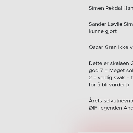
Simen Rekdal Han
Sander Løvlie Sim
kunne gjort
Oscar Gran Ikke v
Dette er skalaen 
god 7 = Meget soli
2 = veldig svak – 
for å bli vurdert)
Årets selvutnevnte
ØIF-legenden And