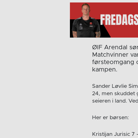
ØIF Arendal sør
Matchvinner var
førsteomgang og
kampen.
Sander Løvlie Simo
24, men skuddet gi
seieren i land. Ve
Her er børsen:
Kristijan Jurisic 