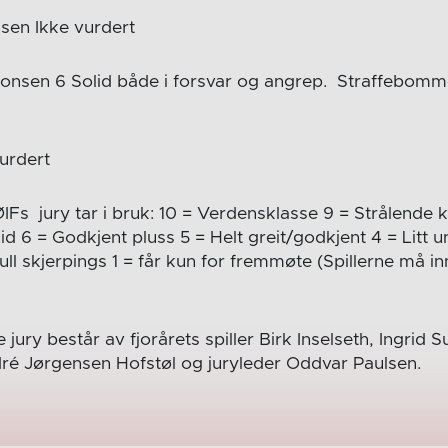
sen Ikke vurdert
onsen 6 Solid både i forsvar og angrep. Straffebomme
urdert
ØIFs jury tar i bruk: 10 = Verdensklasse 9 = Strålende
d 6 = Godkjent pluss 5 = Helt greit/godkjent 4 = Litt u
full skjerpings 1 = får kun for fremmøte (Spillerne må in
 jury består av fjorårets spiller Birk Inselseth, Ingrid
ré Jørgensen Hofstøl og juryleder Oddvar Paulsen.