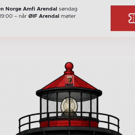
n Norge Amfi Arendal
søndag
19:00
– når
ØIF Arendal
møter