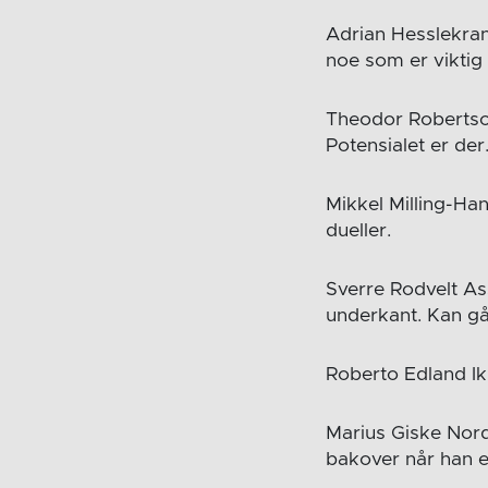
Adrian Hesslekrans
noe som er viktig
Theodor Robertson
Potensialet er der
Mikkel Milling-Ha
dueller.
Sverre Rodvelt Ass
underkant. Kan gå
Roberto Edland Ik
Marius Giske Nor
bakover når han er