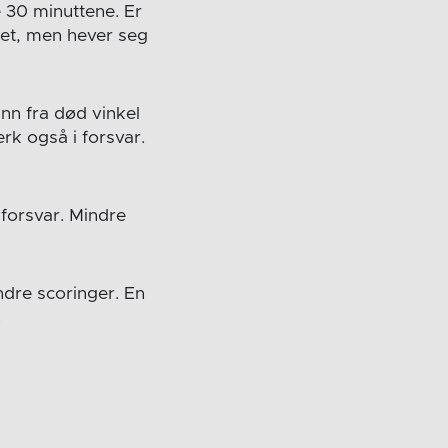
e 30 minuttene. Er
get, men hever seg
nn fra død vinkel
erk også i forsvar.
 forsvar. Mindre
ndre scoringer. En
.