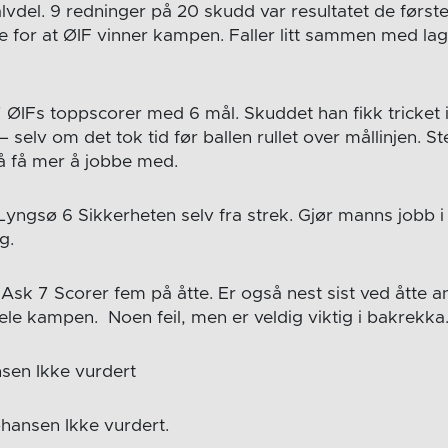
halvdel. 9 redninger på 20 skudd var resultatet de først
e for at ØIF vinner kampen. Faller litt sammen med la
ØIFs toppscorer med 6 mål. Skuddet han fikk tricket i
 selv om det tok tid før ballen rullet over mållinjen. St
Må få mer å jobbe med.
Lyngsø 6 Sikkerheten selv fra strek. Gjør manns jobb i
g.
k 7 Scorer fem på åtte. Er også nest sist ved åtte a
ele kampen. Noen feil, men er veldig viktig i bakrekka
nsen Ikke vurdert
ansen Ikke vurdert.