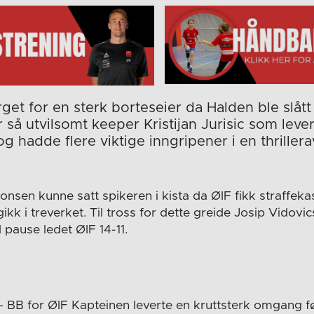
get for en sterk borteseier da Halden ble slått
 så utvilsomt keeper Kristijan Jurisic som lever
 hadde flere viktige inngripener i en thrillera
nsen kunne satt spikeren i kista da ØIF fikk straffekas
kk i treverket. Til tross for dette greide Josip Vidovi
d pause ledet ØIF 14-11.
7 – BB for ØIF Kapteinen leverte en kruttsterk omgang f