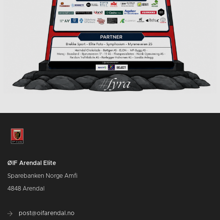
ØIF Arendal Elite
Sparebanken Norge Amfi
4848 Arendal
post@oifarendal.no