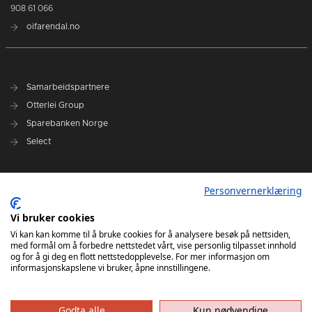
908 61 066
oifarendal.no
Samarbeidspartnere
Otterlei Group
Sparebanken Norge
Select
Nyhetsarkiv
Personvernerklæring
Terminliste
Spillerstall
Vi bruker cookies
Administrasjon
Vi kan kan komme til å bruke cookies for å analysere besøk på nettsiden,
med formål om å forbedre nettstedet vårt, vise personlig tilpasset innhold
Styret
og for å gi deg en flott nettstedopplevelse. For mer informasjon om
informasjonskapslene vi bruker, åpne innstillingene.
Godta alle
Kun nødvendige