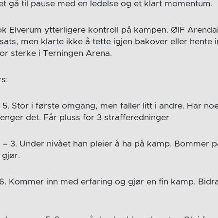
 gå til pause med en ledelse og et klart momentum.
k Elverum ytterligere kontroll på kampen. ØIF Arendal
nsats, men klarte ikke å tette igjen bakover eller hente i
for sterke i Terningen Arena.
s:
 – 5. Stor i første omgang, men faller litt i andre. Har no
renger det. Får pluss for 3 strafferedninger
– 3. Under nivået han pleier å ha på kamp. Bommer p
 gjør.
 6. Kommer inn med erfaring og gjør en fin kamp. Bid