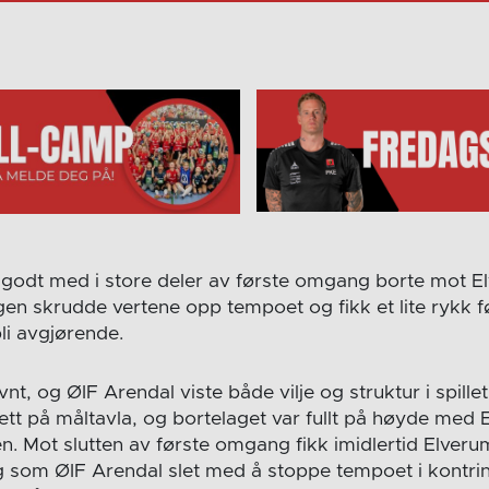
 godt med i store deler av første omgang borte mot 
en skrudde vertene opp tempoet og fikk et lite rykk f
bli avgjørende.
nt, og ØIF Arendal viste både vilje og struktur i spillet
ett på måltavla, og bortelaget var fullt på høyde med 
. Mot slutten av første omgang fikk imidlertid Elverum
ig som ØIF Arendal slet med å stoppe tempoet i kontr