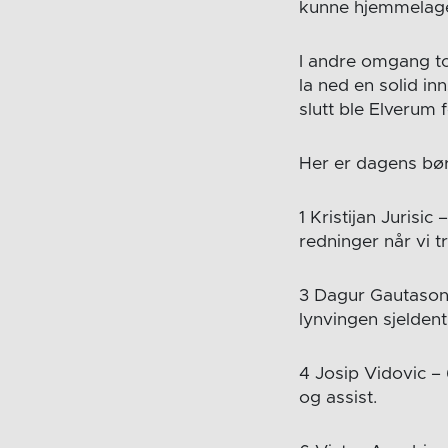
kunne hjemmelaget
I andre omgang to
la ned en solid in
slutt ble Elverum 
Her er dagens bør
1 Kristijan Jurisic
redninger når vi t
3 Dagur Gautason 
lynvingen sjeldent
4 Josip Vidovic –
og assist.