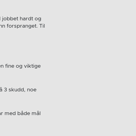
 jobbet hardt og
nn forspranget. Til
en fine og viktige
å 3 skudd, noe
rar med både mål