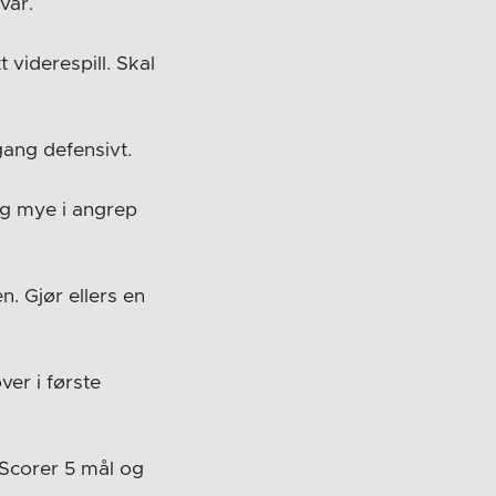
var.
 viderespill. Skal
gang defensivt.
dig mye i angrep
. Gjør ellers en
er i første
 Scorer 5 mål og