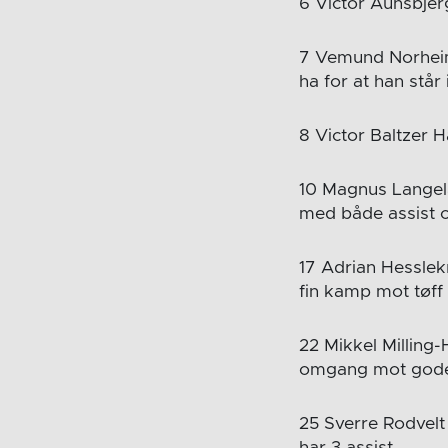
6 Victor Aunsbjer
7 Vemund Norheim A
ha for at han står 
8 Victor Baltzer H
10 Magnus Langelan
med både assist o
17 Adrian Hesslek
fin kamp mot tøff
22 Mikkel Milling
omgang mot gode d
25 Sverre Rodvelt
har 3 assist.