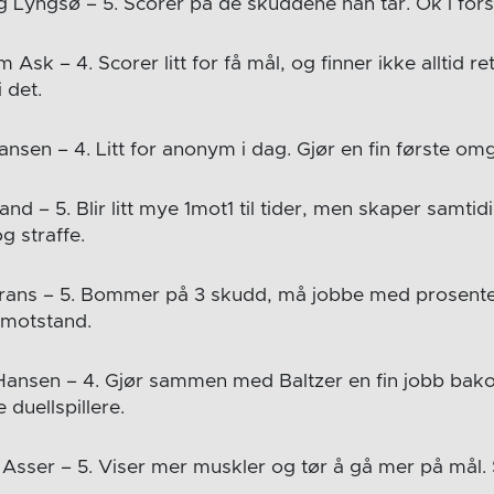
g Lyngsø – 5. Scorer på de skuddene han tar. Ok i fors
sk – 4. Scorer litt for få mål, og finner ikke alltid rett
i det.
ansen – 4. Litt for anonym i dag. Gjør en fin første om
d – 5. Blir litt mye 1mot1 til tider, men skaper samti
g straffe.
rans – 5. Bommer på 3 skudd, må jobbe med prosenten
 motstand.
-Hansen – 4. Gjør sammen med Baltzer en fin jobb bakov
uellspillere.
 Asser – 5. Viser mer muskler og tør å gå mer på mål.