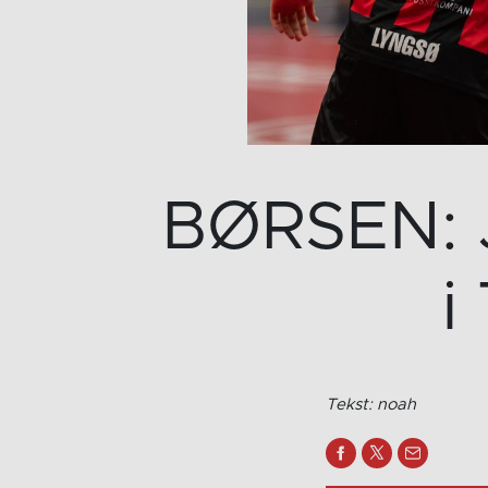
BØRSEN: Je
i
Tekst: noah