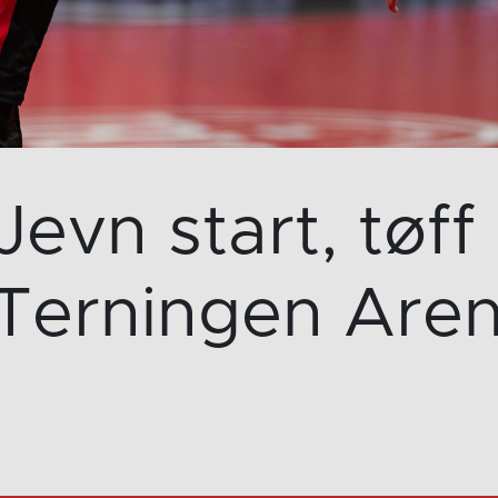
vn start, tøff
 Terningen Are