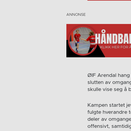
ØIF Arendal hang
slutten av omgang
skulle vise seg å 
Kampen startet jev
fulgte hverandre t
deler av omgangen
offensivt, samtid