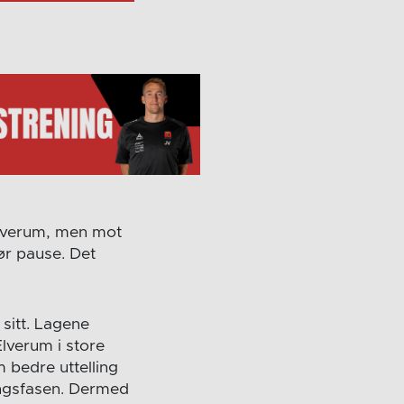
Elverum, men mot
ør pause. Det
 sitt. Lagene
Elverum i store
 bedre uttelling
ingsfasen. Dermed