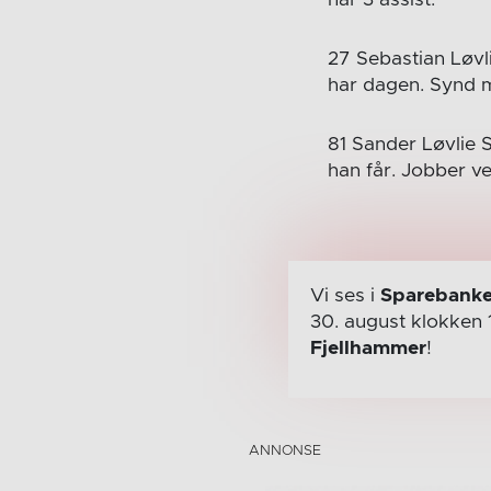
27 Sebastian Løvl
har dagen. Synd m
81 Sander Løvlie 
han får. Jobber v
Vi ses i
Sparebanke
30. august
klokken 
Fjellhammer
!