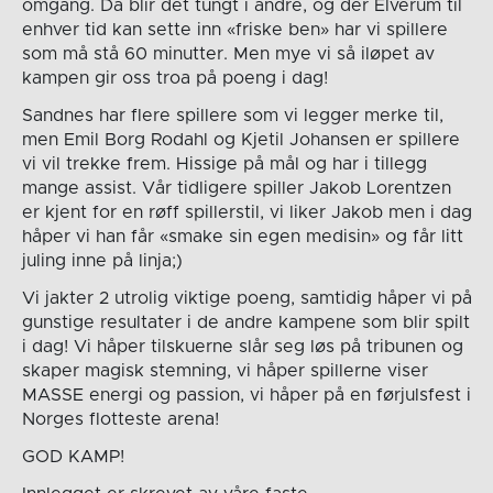
omgang. Da blir det tungt i andre, og der Elverum til
enhver tid kan sette inn «friske ben» har vi spillere
som må stå 60 minutter. Men mye vi så iløpet av
kampen gir oss troa på poeng i dag!
Sandnes har flere spillere som vi legger merke til,
men Emil Borg Rodahl og Kjetil Johansen er spillere
vi vil trekke frem. Hissige på mål og har i tillegg
mange assist. Vår tidligere spiller Jakob Lorentzen
er kjent for en røff spillerstil, vi liker Jakob men i dag
håper vi han får «smake sin egen medisin» og får litt
juling inne på linja;)
Vi jakter 2 utrolig viktige poeng, samtidig håper vi på
gunstige resultater i de andre kampene som blir spilt
i dag! Vi håper tilskuerne slår seg løs på tribunen og
skaper magisk stemning, vi håper spillerne viser
MASSE energi og passion, vi håper på en førjulsfest i
Norges flotteste arena!
GOD KAMP!