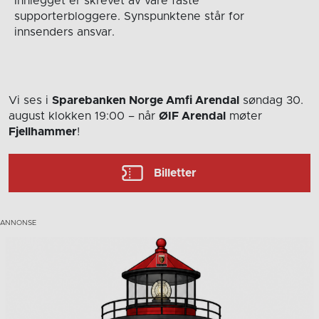
Innlegget er skrevet av våre faste
supporterbloggere. Synspunktene står for
innsenders ansvar.
Vi ses i
Sparebanken Norge Amfi Arendal
søndag 30.
august
klokken 19:00
– når
ØIF Arendal
møter
Fjellhammer
!
Billetter