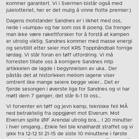
kommer garantert. Vi i Svermen bistår også med
julelotteriet, her er det mulig å vinne flotte premier:)
Dagens motstander Sandnes er i likhet med oss,
nede i «sumpa» og har som oss 8 poeng. Da trenger
man ikke være rakettforsker for å forstå at kampen
er utrolig viktig. Sandnes kommer med masse energi
og selvtillit etter seier mot KRS Topphåndball forrige
lørdag. Vi står foran en tøff utfordring. Vi må
forresten tillate oss å korrigere Sandnes mtp
artikkelen de lagde i begynnelsen av uka.. Der
påstås det at historikken mellom lagene viser
omtrent like mange seiere begge veier… Det er
fjerde sesongen i øverste liga for Sandnes og vi har
møtt dem 7 ganger, det står 6-1 til oss…
Vi forventer en tøff og jevn kamp, tekniske feil MÅ
ned betraktelig fra oppgjøret mot Elverum. Mot
Elverum spilte ØIF Arendal utrolig bra…. I 20 minutter
i hver omgang… Enkle feil ble knallhardt straffet og vi
gikk fra 12-12 til 21-15 de siste 10 minuttene i første