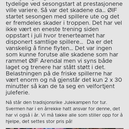
tydelige ved sesongstart at prestasjonene
ville variere. Så var det skadene da… ØIF
startet sesongen med spillere ute og det
er fremdeles skader i troppen. Det har vel
ikke vært en eneste trening siden
oppstart i juli hvor trenerteamet har
disponert samtlige spillere… Da er det
vanskelig å finne flyten… Det var ingen
som kunne forutse alle skadene som har
rammet ØIF Arendal men vi syns både
laget og trenere har stått støtt i det.
Belastningen på de friske spillerne har
vært enorm og nå gjenstår det kun 2 x 30
minutter så kan de ta seg en velfortjent
juleferie.
Nå står den tradisjonsrike Julekampen for tur.
Svermen har i en årrekke hatt ansvar for denne, det
har vi også i år. Vi må takke alle som stiller opp for å
hjelpe, det settes stor pris på!