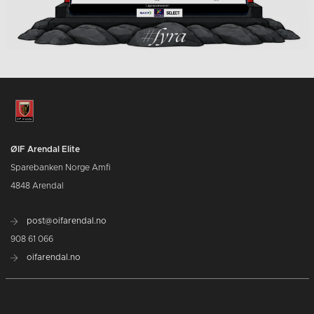
ØIF Arendal Elite
Sparebanken Norge Amfi
4848 Arendal
post@oifarendal.no
908 61 066
oifarendal.no