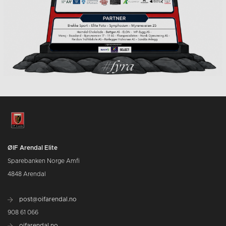
ØIF Arendal Elite
Sparebanken Norge Amfi
4848 Arendal
post@oifarendal.no
908 61 066
oifarendal.no