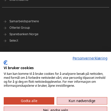
Samarbeidspartnere
Otterlei Group
Sparebanken Norge
Select
Nyhetsarkiv
Personvernerklæring
Terminliste
Spillerstall
Vi bruker cookies
Administrasjon
Vi kan kan komme til å bruke cookies for å analysere besøk på nettsiden,
med formål om å forbedre nettstedet vårt, vise personlig tilpasset innhold
Styret
og for å gi deg en flott nettstedopplevelse. For mer informasjon om
informasjonskapslene vi bruker, åpne innstillingene.
Godta alle
Kun nødvendige
Nei, endre valg