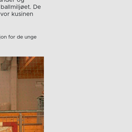
dballmiljøet. De
hvor kusinen
.
jon for de unge