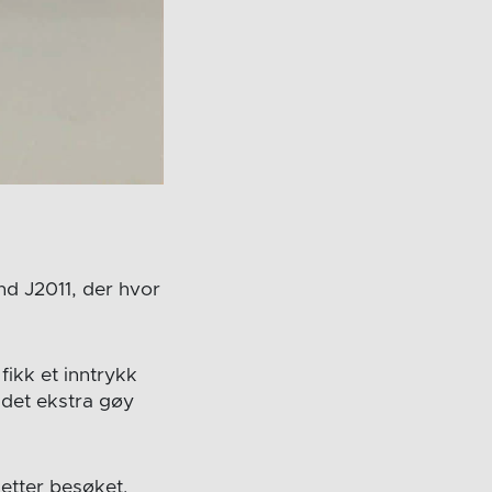
und J2011, der hvor
fikk et inntrykk
 det ekstra gøy
etter besøket.