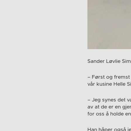
Sander Løvlie Sim
– Først og fremst 
vår kusine Helle S
– Jeg synes det va
av at de er en gje
for oss å holde en 
Han håper også je