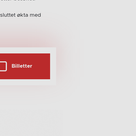
vsluttet økta med
Billetter