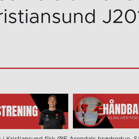
ristiansund J201
 i Kristiansund fikk ØIF Arendals brødreduo, 