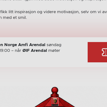
fikk litt inspirasjon og videre motivasjon, selv om vi a
an med et smil.
n Norge Amfi Arendal
søndag
19:00
– når
ØIF Arendal
møter