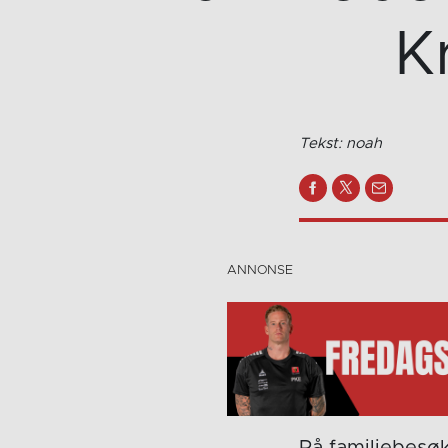
K
Tekst: noah
På familiebesøk