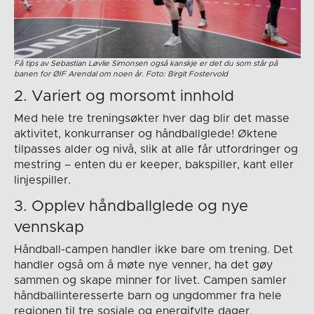
Få tips av Sebastian Løvlie Simonsen også kanskje er det du som står på
banen for ØIF Arendal om noen år. Foto: Birgit Fostervold
2. Variert og morsomt innhold
Med hele tre treningsøkter hver dag blir det masse
aktivitet, konkurranser og håndballglede! Øktene
tilpasses alder og nivå, slik at alle får utfordringer og
mestring – enten du er keeper, bakspiller, kant eller
linjespiller.
3. Opplev håndballglede og nye
vennskap
Håndball-campen handler ikke bare om trening. Det
handler også om å møte nye venner, ha det gøy
sammen og skape minner for livet. Campen samler
håndballinteresserte barn og ungdommer fra hele
regionen til tre sosiale og energifylte dager.