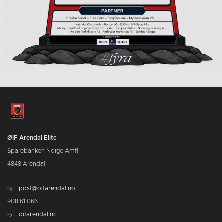
ØIF Arendal Elite
Sparebanken Norge Amfi
4848 Arendal
post@oifarendal.no
908 61 066
oifarendal.no