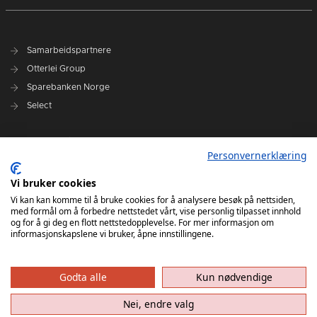
Samarbeidspartnere
Otterlei Group
Sparebanken Norge
Select
Nyhetsarkiv
Personvernerklæring
Terminliste
Spillerstall
Vi bruker cookies
Administrasjon
Vi kan kan komme til å bruke cookies for å analysere besøk på nettsiden,
med formål om å forbedre nettstedet vårt, vise personlig tilpasset innhold
Styret
og for å gi deg en flott nettstedopplevelse. For mer informasjon om
informasjonskapslene vi bruker, åpne innstillingene.
Godta alle
Kun nødvendige
Nei, endre valg