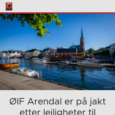
ØIF Arendal er på jakt
etter leiligheter til