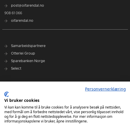
post@oifarendal.no
908 61 066
oifarendal.no
Samarbeidspartnere
Otterlei Group
Sparebanken Norge
Select
Nyhetsarkiv
Personvernerklæring
Terminliste
Spillerstall
Vi bruker cookies
Administrasjon
Vi kan kan komme til å bruke cookies for å analysere besøk på nettsiden,
med formål om å forbedre nettstedet vårt, vise personlig tilpasset innhold
Styret
og for å gi deg en flott nettstedopplevelse. For mer informasjon om
informasjonskapslene vi bruker, åpne innstillingene.