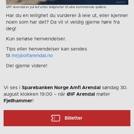
ØIF Arendal er på leit etter leiligheter til våre kommende spillere.
Har du en leilighet du vurderer å leie ut, eller kjenner
noen som har det? Da vil vi veldig gjerne høre fra
deg!
Kun seriøse henvendelser.
Tips eller henvendelser kan sendes
til
mrj@oifarendal.no
Del gjerne videre!
Vi ses i
Sparebanken Norge Amfi Arendal
søndag 30.
august
klokken 19:00
– når
ØIF Arendal
møter
Fjellhammer
!
Billetter