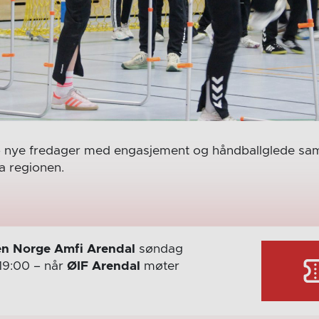
l to nye fredager med engasjement og håndballglede 
ra regionen.
n Norge Amfi Arendal
søndag
19:00
– når
ØIF Arendal
møter