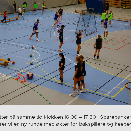
tter på samme tid klokken 16:00 – 17:30 i Sparebanke
er vi en ny runde med økter for bakspillere og keeper