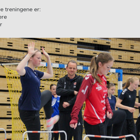
e treningene er:
ere
r