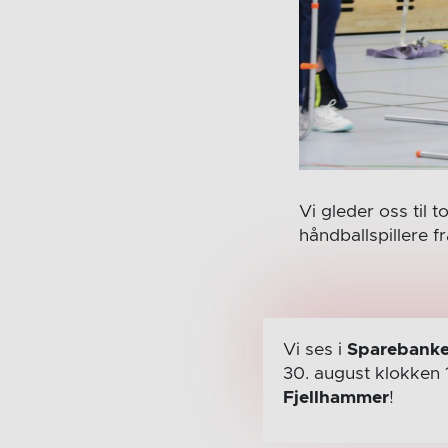
Vi gleder oss ti
håndballspillere f
Vi ses i
Sparebanke
30. august
klokken 
Fjellhammer
!