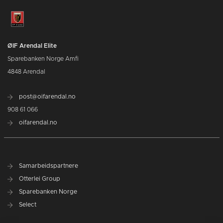
ØIF Arendal Elite
Sparebanken Norge Amfi
4848 Arendal
post@oifarendal.no
908 61 066
oifarendal.no
Samarbeidspartnere
Otterlei Group
Sparebanken Norge
Select