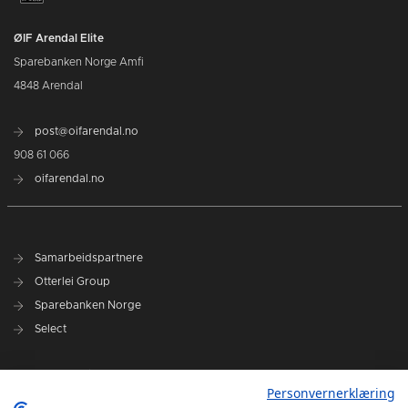
ØIF Arendal Elite
Sparebanken Norge Amfi
4848 Arendal
post@oifarendal.no
908 61 066
oifarendal.no
Samarbeidspartnere
Otterlei Group
Sparebanken Norge
Select
Nyhetsarkiv
Personvernerklæring
Terminliste