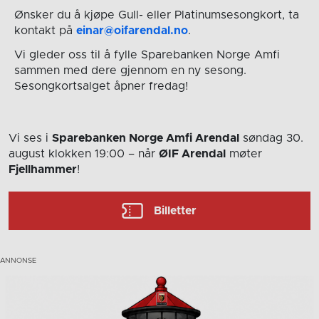
Ønsker du å kjøpe Gull- eller Platinumsesongkort, ta
kontakt på
einar@oifarendal.no
.
Vi gleder oss til å fylle Sparebanken Norge Amfi
sammen med dere gjennom en ny sesong.
Sesongkortsalget åpner fredag!
Vi ses i
Sparebanken Norge Amfi Arendal
søndag 30.
august
klokken 19:00
– når
ØIF Arendal
møter
Fjellhammer
!
Billetter