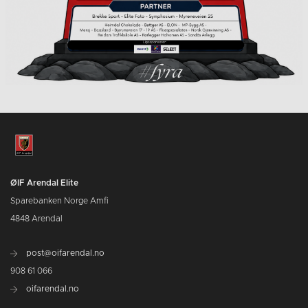
ØIF Arendal Elite
Sparebanken Norge Amfi
4848 Arendal
post@oifarendal.no
908 61 066
oifarendal.no