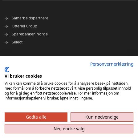
Samarbeidspartnere
Otterlei Group
Sparebanken Norge
Select
Nyhetsarkiv
Personvernerklæring
Terminliste
Spillerstall
Vi bruker cookies
Administrasjon
Vi kan kan komme til å bruke cookies for å analysere besøk på nettsiden,
med formål om å forbedre nettstedet vårt, vise personlig tilpasset innhold
Styret
og for å gi deg en flott nettstedopplevelse. For mer informasjon om
informasjonskapslene vi bruker, åpne innstillingene.
Godta alle
Kun nødvendige
Nei, endre valg