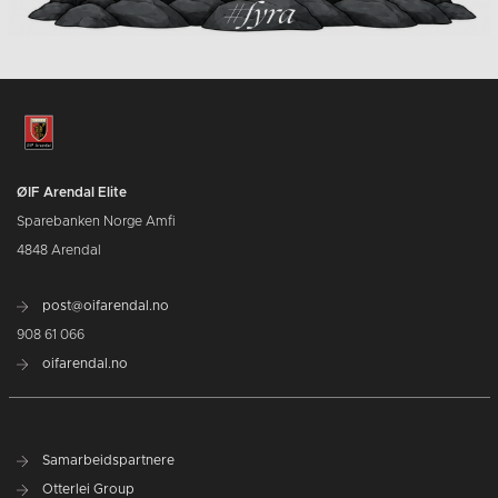
ØIF Arendal Elite
Sparebanken Norge Amfi
4848 Arendal
post@oifarendal.no
908 61 066
oifarendal.no
Samarbeidspartnere
Otterlei Group