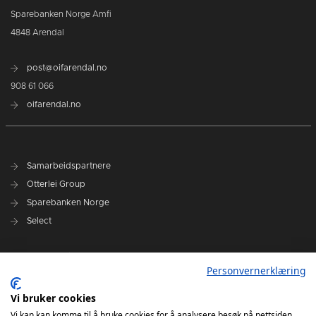
Sparebanken Norge Amfi
4848 Arendal
post@oifarendal.no
908 61 066
oifarendal.no
Samarbeidspartnere
Otterlei Group
Sparebanken Norge
Select
Nyhetsarkiv
Personvernerklæring
Terminliste
Spillerstall
Vi bruker cookies
Administrasjon
Vi kan kan komme til å bruke cookies for å analysere besøk på nettsiden,