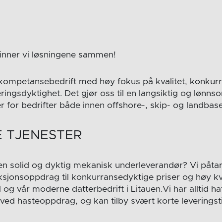
finner vi løsningene sammen!
kompetansebedrift med høy fokus på kvalitet, konkur
eringsdyktighet. Det gjør oss til en langsiktig og lønns
for bedrifter både innen offshore-, skip- og landbaser
 TJENESTER
 en solid og dyktig mekanisk underleverandør? Vi påtar 
jonsoppdrag til konkurransedyktige priser og høy kva
 og vår moderne datterbedrift i Litauen.Vi har alltid hat
 ved hasteoppdrag, og kan tilby svært korte leveringst