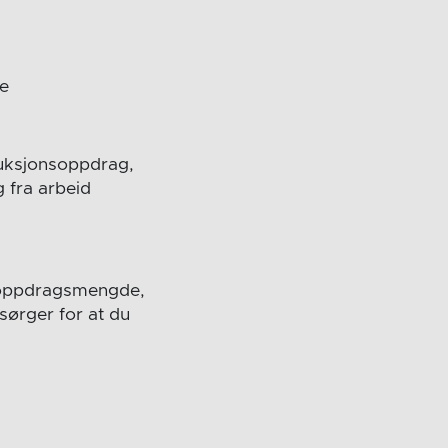
te
oduksjonsoppdrag,
 fra arbeid
il oppdragsmengde,
sørger for at du