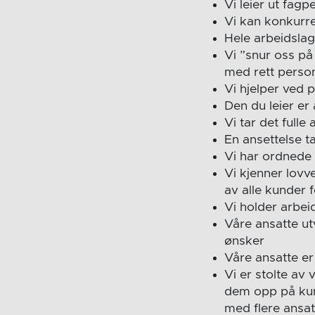
Vi leier ut fagp
Vi kan konkurrer
Hele arbeidslag
Vi ”snur oss på
med rett person 
Vi hjelper ved 
Den du leier er
Vi tar det full
En ansettelse ta
Vi har ordnede 
Vi kjenner lovv
av alle kunder f
Vi holder arbei
Våre ansatte ut
ønsker
Våre ansatte e
Vi er stolte av 
dem opp på kun
med flere ansat