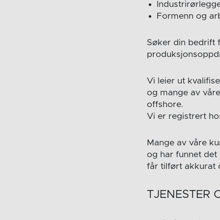
Industrirørleg
Formenn og arb
Søker din bedrift 
produksjonsoppdr
Vi leier ut kvalif
og mange av våre 
offshore.
Vi er registrert 
Mange av våre kun
og har funnet det
får tilført akkur
TJENESTER 