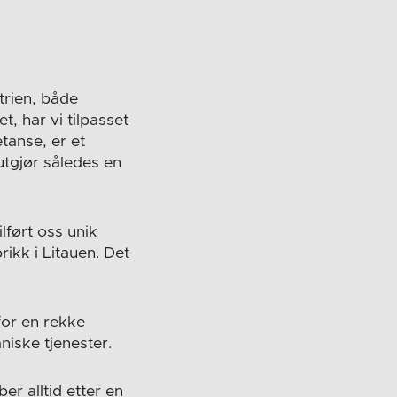
trien, både
, har vi tilpasset
tanse, er et
 utgjør således en
lført oss unik
ikk i Litauen. Det
for en rekke
niske tjenester.
er alltid etter en