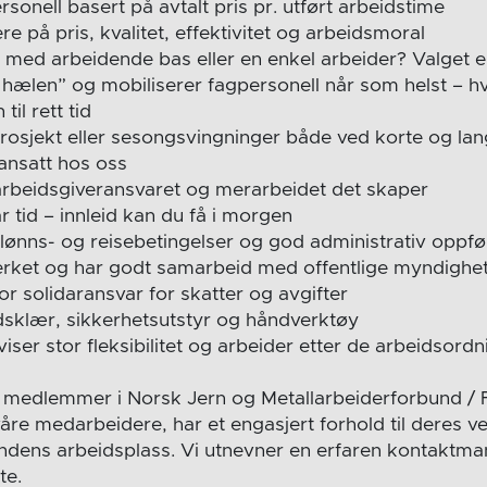
ersonell basert på avtalt pris pr. utført arbeidstime
e på pris, kvalitet, effektivitet og arbeidsmoral
 med arbeidende bas eller en enkel arbeider? Valget er
 hælen” og mobiliserer fagpersonell når som helst – h
til rett tid
prosjekt eller sesongsvingninger både ved korte og la
 ansatt hos oss
e arbeidsgiveransvaret og merarbeidet det skaper
r tid – innleid kan du få i morgen
lønns- og reisebetingelser og god administrativ oppfø
erket og har godt samarbeid med offentlige myndigheter
or solidaransvar for skatter og avgifter
dsklær, sikkerhetsutstyr og håndverktøy
viser stor fleksibilitet og arbeider etter de arbeidsor
r medlemmer i Norsk Jern og Metallarbeiderforbund / 
våre medarbeidere, har et engasjert forhold til deres v
dens arbeidsplass. Vi utnevner en erfaren kontaktm
te.