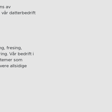
ens av
vår datterbedrift
g, fresing,
ng. Vår bedrift i
ystemer som
evere allsidige