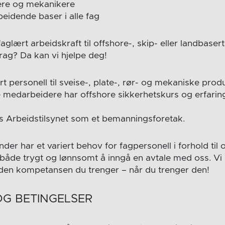
gere og mekanikere
eidende baser i alle fag
faglært arbeidskraft til offshore-, skip- eller landbaser
ag? Da kan vi hjelpe deg!
isert personell til sveise-, plate-, rør- og mekaniske pr
medarbeidere har offshore sikkerhetskurs og erfaring
hos Arbeidstilsynet som et bemanningsforetak.
der har et variert behov for fagpersonell i forhold t
 både trygt og lønnsomt å inngå en avtale med oss. Vi 
at den kompetansen du trenger – når du trenger den!
OG BETINGELSER