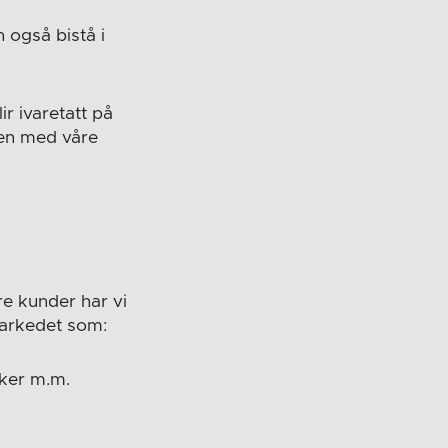
 også bistå i
ir ivaretatt på
men med våre
re kunder har vi
markedet som:
nker m.m.