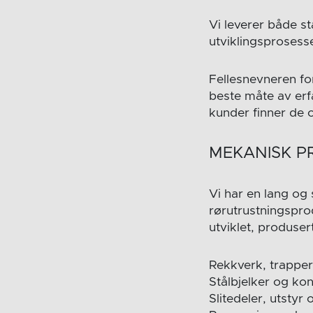
Vi leverer både s
utviklingsprosess
Fellesnevneren for
beste måte av er
kunder finner de 
MEKANISK P
Vi har en lang og 
rørutrustningspro
utviklet, produse
Rekkverk, trapper
Stålbjelker og kon
Slitedeler, utsty