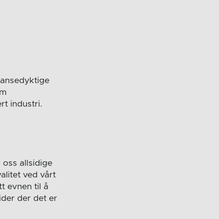
ransedyktige
om
t industri.
oss allsidige
litet ved vårt
t evnen til å
ider der det er