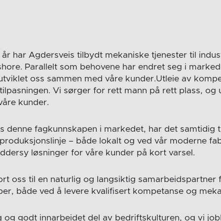
r har Agdersveis tilbydt mekaniske tjenester til indus
hore. Parallelt som behovene har endret seg i markedet
 utviklet oss sammen med våre kunder.Utleie av kompe
tilpasningen. Vi sørger for rett mann på rett plass, og
 våre kunder.
ss denne fagkunnskapen i markedet, har det samtidig ti
produksjonslinje – både lokalt og ved vår moderne fabr
eddersy løsninger for våre kunder på kort varsel.
ort oss til en naturlig og langsiktig samarbeidspartner 
per, både ved å levere kvalifisert kompetanse og meka
 og godt innarbeidet del av bedriftskulturen, og vi jobb