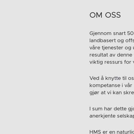
OM OSS
Gjennom snart 50 å
landbasert og offs
våre tjenester og
resultat av denne 
viktig ressurs for
Ved å knytte til o
kompetanse i vår 
gjør at vi kan skr
I sum har dette gj
anerkjente selska
HMS er en naturlig