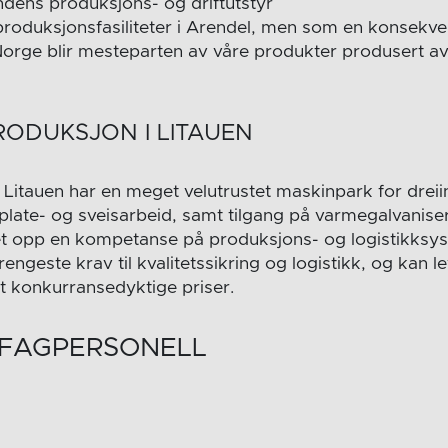
dens produksjons- og driftutstyr
produksjonsfasiliteter i Arendel, men som en konsekv
Norge blir mesteparten av våre produkter produsert av 
RODUKSJON I LITAUEN
i Litauen har en meget velutrustet maskinpark for dreiin
plate- og sveisarbeid, samt tilgang på varmegalvaniseri
et opp en kompetanse på produksjons- og logistikks
strengeste krav til kvalitetssikring og logistikk, og kan l
rt konkurransedyktige priser.
 FAGPERSONELL