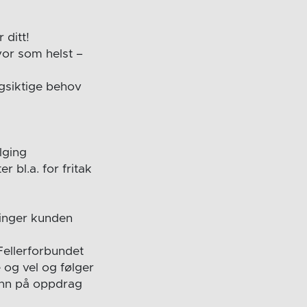
 ditt!
vor som helst –
ngsiktige behov
lging
 bl.a. for fritak
dninger kunden
Fellerforbundet
e og vel og følger
ann på oppdrag