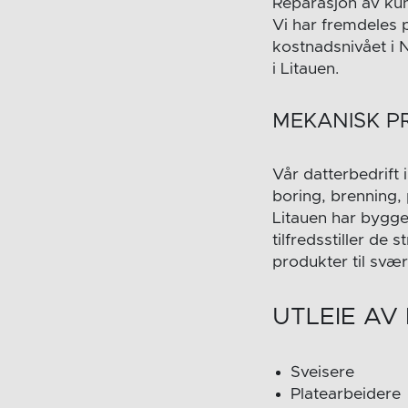
Reparasjon av kun
Vi har fremdeles 
kostnadsnivået i 
i Litauen.
MEKANISK P
Vår datterbedrift 
boring, brenning, 
Litauen har bygg
tilfredsstiller de 
produkter til svæ
UTLEIE AV
Sveisere
Platearbeidere