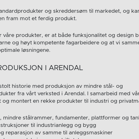
tandardprodukter og skreddersøm til markedet, og kan
en fram mot et ferdig produkt.
 våre produkter, er at både funksjonalitet og design bl
farne og høyt kompetente fagarbeidere og at vi sam
optimale løsningene.
RODUKSJON I ARENDAL
stolt historie med produksjon av mindre stål- og
dukter fra vårt verksted i Arendal. I samarbeid med vå
rt og montert en rekke produkter til industri og privat
, mindre stålrammer, fundamenter, plattformer og ta
struksjoner til industrianlegg og bygg
r og reparasjon av samme til anleggsmaskiner