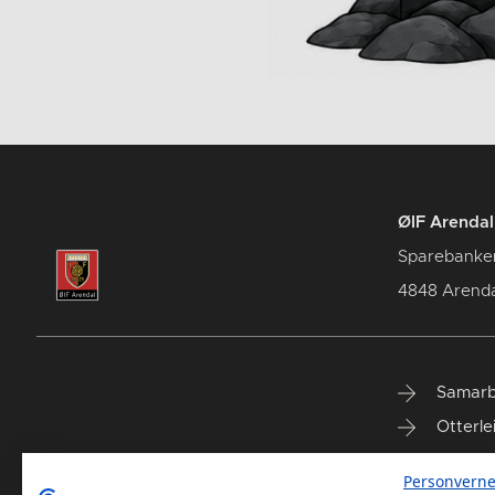
ØIF Arendal 
Sparebanke
4848 Arenda
Samarb
Otterle
Spareb
Personverne