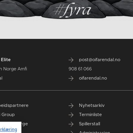
Elite
post@oifarendal.no
n Norge Amfi
908 61 066
l
oifarendal.no
eidspartnere
Nyhetsarkiv
i Group
Terminliste
anken Norge
Spillerstall
rklæring