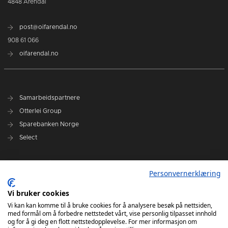
4848 Arendal
post@oifarendal.no
908 61 066
oifarendal.no
Samarbeidspartnere
Otterlei Group
Sparebanken Norge
Select
Nyhetsarkiv
Personvernerklæring
Terminliste
Spillerstall
Vi bruker cookies
Administrasjon
Vi kan kan komme til å bruke cookies for å analysere besøk på nettsiden,
med formål om å forbedre nettstedet vårt, vise personlig tilpasset innhold
Styret
og for å gi deg en flott nettstedopplevelse. For mer informasjon om