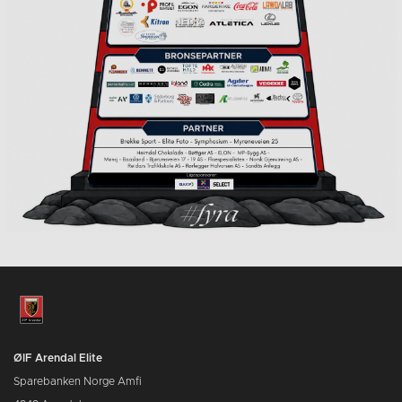
ØIF Arendal Elite
Sparebanken Norge Amfi