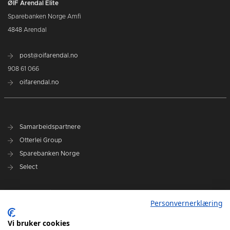
ØIF Arendal Elite
Sparebanken Norge Amfi
4848 Arendal
post@oifarendal.no
908 61 066
oifarendal.no
Samarbeidspartnere
Otterlei Group
Sparebanken Norge
Select
Nyhetsarkiv
Personvernerklæring
Terminliste
Spillerstall
Vi bruker cookies