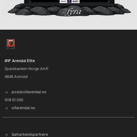
ØIF Arendal Elite
Sparebanken Norge Amfi
4848 Arendal
post@oifarendal.no
908 61 066
oifarendal.no
Samarbeidspartnere