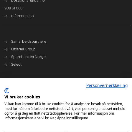
post@oifarendal.no
908 61 066
oifarendal.no
Samarbeidspartnere
Otterlei Group
Sparebanken Norge
Select
Nyhetsarkiv
Personvernerklæring
Terminliste
Spillerstall
Vi bruker cookies
Administrasjon
Vi kan kan komme til å bruke cookies for å analysere besøk på nettsiden,
med formål om å forbedre nettstedet vårt, vise personlig tilpasset innhold
Styret
og for å gi deg en flott nettstedopplevelse. For mer informasjon om
informasjonskapslene vi bruker, åpne innstillingene.