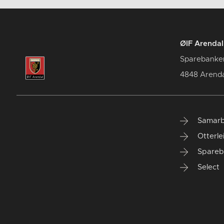
ØIF Arendal 
Sparebanke
4848 Arenda
Samarb
Otterle
Spareb
Select