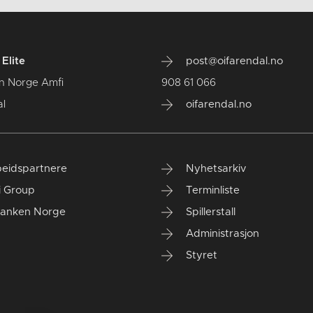
Elite
post@oifarendal.no
n Norge Amfi
908 61 066
l
oifarendal.no
eidspartnere
Nyhetsarkiv
i Group
Terminliste
anken Norge
Spillerstall
Administrasjon
Styret