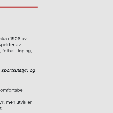
aka i 1906 av
 spekter av
 fotball, løping,
 sportsutstyr, og
g komfortabel
yr, men utvikler
t.