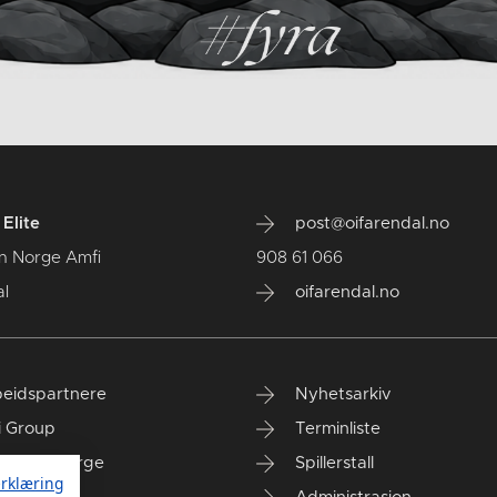
Elite
post@oifarendal.no
n Norge Amfi
908 61 066
l
oifarendal.no
eidspartnere
Nyhetsarkiv
i Group
Terminliste
anken Norge
Spillerstall
rklæring