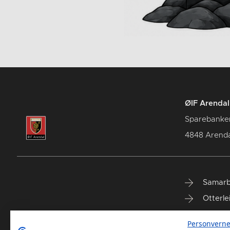
ØIF Arendal 
Sparebanke
4848 Arenda
Samarb
Otterle
Spareb
Personverne