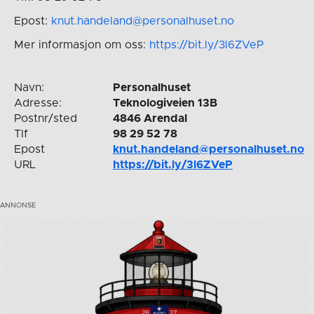
Epost:
knut.handeland@personalhuset.no
Mer informasjon om oss:
https://bit.ly/3l6ZVeP
Navn:
Personalhuset
Adresse:
Teknologiveien 13B
Postnr/sted
4846 Arendal
Tlf
98 29 52 78
Epost
knut.handeland@personalhuset.no
URL
https://bit.ly/3l6ZVeP