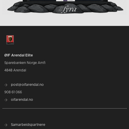
ØIF Arendal Elite
Sparebanken Norge Amfi
4848 Arendal
post@oifarendal.no
908 61 066
oifarendal.no
Samarbeidspartnere