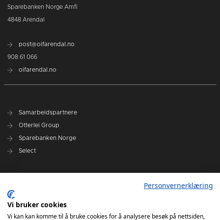
Sparebanken Norge Amfi
4848 Arendal
post@oifarendal.no
908 61 066
oifarendal.no
Samarbeidspartnere
Otterlei Group
Sparebanken Norge
Select
Nyhetsarkiv
Personvernerklæring
Terminliste
Spillerstall
Vi bruker cookies
Administrasjon
Vi kan kan komme til å bruke cookies for å analysere besøk på nettsiden,