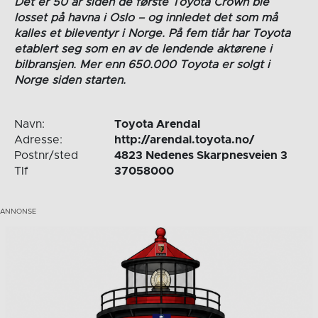
Det er 50 år siden de første Toyota Crown ble
losset på havna i Oslo – og innledet det som må
kalles et bileventyr i Norge. På fem tiår har Toyota
etablert seg som en av de lendende aktørene i
bilbransjen. Mer enn 650.000 Toyota er solgt i
Norge siden starten.
Navn:
Toyota Arendal
Adresse:
http://arendal.toyota.no/
Postnr/sted
4823 Nedenes Skarpnesveien 3
Tlf
37058000