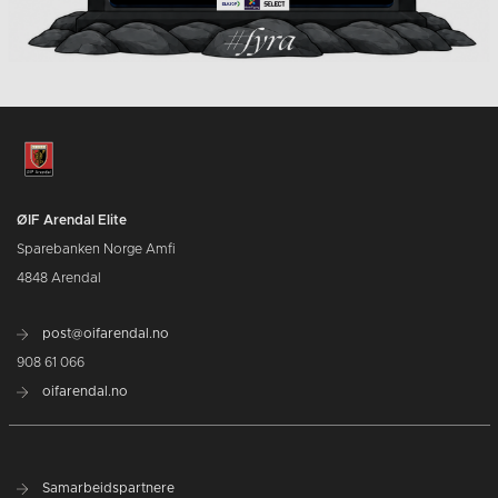
ØIF Arendal Elite
Sparebanken Norge Amfi
4848 Arendal
post@oifarendal.no
908 61 066
oifarendal.no
Samarbeidspartnere