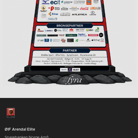
ØIF Arendal Elite
Sparebanken Norge Amfi