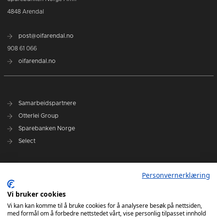
4848 Arendal
post@oifarendal.no
908 61 066
oifarendal.no
Samarbeidspartnere
Otterlei Group
Sparebanken Norge
Select
Nyhetsarkiv
Personvernerklæring
Terminliste
Spillerstall
Vi bruker cookies
Administrasjon
Vi kan kan komme til å bruke cookies for å analysere besøk på nettsiden,
med formål om å forbedre nettstedet vårt, vise personlig tilpasset innhold
Styret