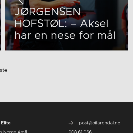
JØRGENSEN
HOFSTØL: – Aksel
har en nese for mål
ste
Elite
post@oifarendal.no
n Norge Amfi
908 61 066