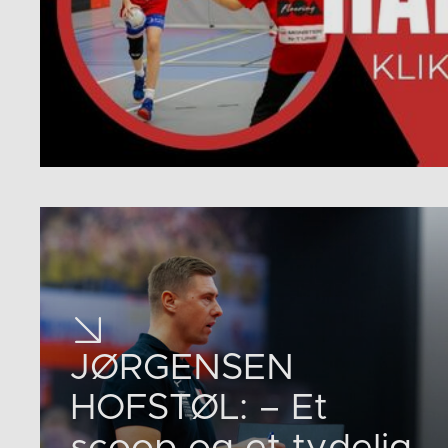
JØRGENSEN
HOFSTØL: – Et
scoop og et tydelig