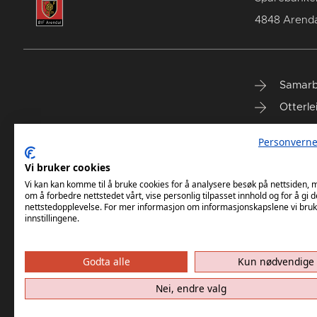
4848 Arenda
Samarb
Otterle
Spareb
Personverne
Select
Vi bruker cookies
Vi kan kan komme til å bruke cookies for å analysere besøk på nettsiden,
om å forbedre nettstedet vårt, vise personlig tilpasset innhold og for å gi d
nettstedopplevelse. For mer informasjon om informasjonskapslene vi bruk
innstillingene.
Godta alle
Kun nødvendige
Nei, endre valg