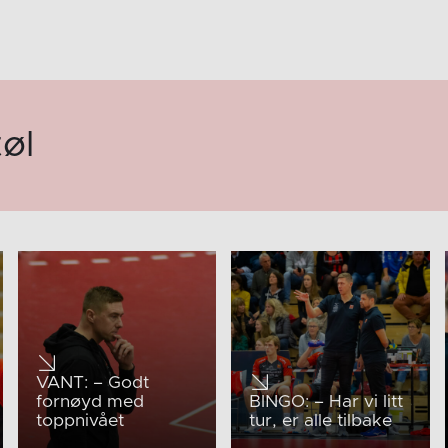
øl
VANT: – Godt
fornøyd med
BINGO: – Har vi litt
toppnivået
tur, er alle tilbake