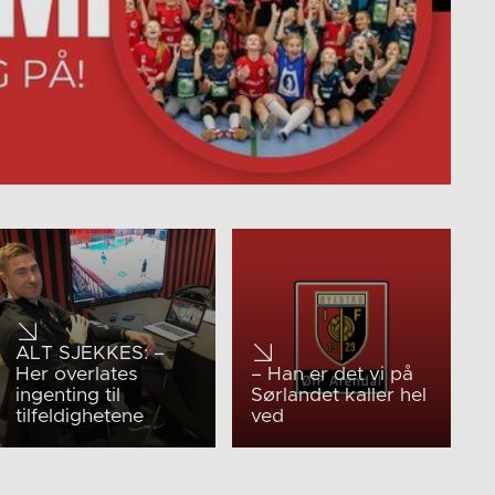
ALT SJEKKES: –
Her overlates
– Han er det vi på
ingenting til
Sørlandet kaller hel
tilfeldighetene
ved