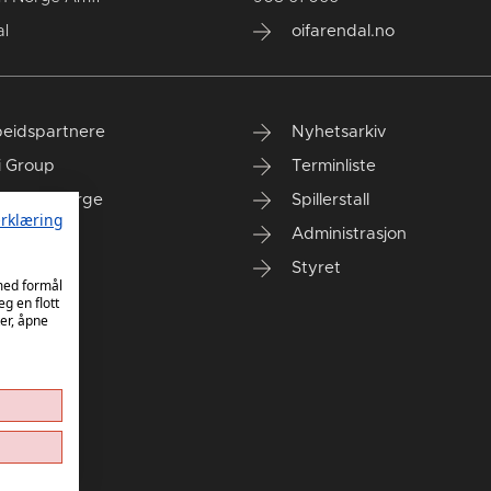
l
oifarendal.no
eidspartnere
Nyhetsarkiv
i Group
Terminliste
anken Norge
Spillerstall
rklæring
Administrasjon
Styret
 med formål
eg en flott
er, åpne