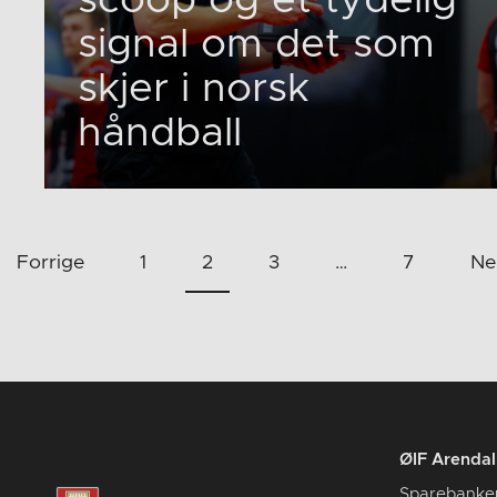
signal om det som
skjer i norsk
håndball
Sidepaginering
Forrige
1
2
3
…
7
Ne
ØIF Arendal 
Sparebanke