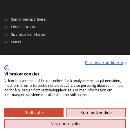
Samarbeidspartnere
Otterlei Group
Sparebanken Norge
Select
Nyhetsarkiv
Personvernerklæring
Terminliste
Spillerstall
Vi bruker cookies
Administrasjon
Vi kan kan komme til å bruke cookies for å analysere besøk på nettsiden,
med formål om å forbedre nettstedet vårt, vise personlig tilpasset innhold
Styret
og for å gi deg en flott nettstedopplevelse. For mer informasjon om
informasjonskapslene vi bruker, åpne innstillingene.
Godta alle
Kun nødvendige
Nei, endre valg