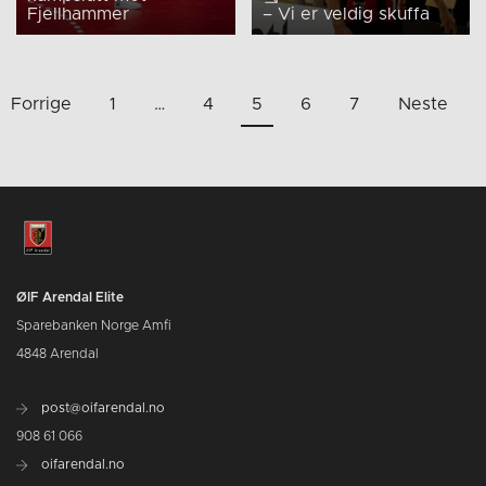
Fjellhammer
– Vi er veldig skuffa
Sidepaginering
Forrige
1
…
4
5
6
7
Neste
ØIF Arendal Elite
Sparebanken Norge Amfi
4848 Arendal
post@oifarendal.no
908 61 066
oifarendal.no