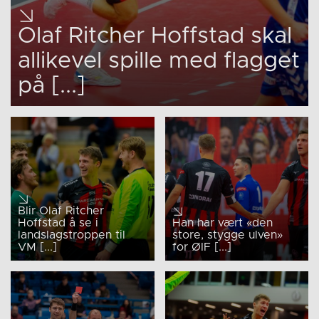
Olaf Ritcher Hoffstad skal
allikevel spille med flagget
på [...]
Blir Olaf Ritcher
Hoffstad å se i
Han har vært «den
landslagstroppen til
store, stygge ulven»
VM [...]
for ØIF [...]