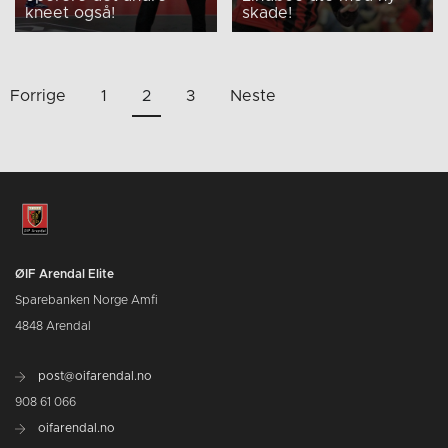
kneet også!
skade!
Sidepaginering
Forrige
1
2
3
Neste
ØIF Arendal Elite
Sparebanken Norge Amfi
4848 Arendal
post@oifarendal.no
908 61 066
oifarendal.no