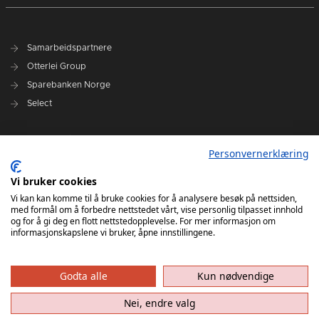
Samarbeidspartnere
Otterlei Group
Sparebanken Norge
Select
Nyhetsarkiv
Personvernerklæring
Terminliste
Spillerstall
Vi bruker cookies
Administrasjon
Vi kan kan komme til å bruke cookies for å analysere besøk på nettsiden,
med formål om å forbedre nettstedet vårt, vise personlig tilpasset innhold
Styret
og for å gi deg en flott nettstedopplevelse. For mer informasjon om
informasjonskapslene vi bruker, åpne innstillingene.
Godta alle
Kun nødvendige
Nei, endre valg