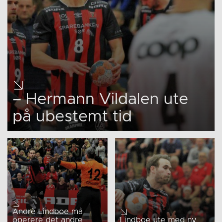
– Hermann Vildalen ute
på ubestemt tid
Andrè Lindboe må
operere det andre
Lindboe ute med ny