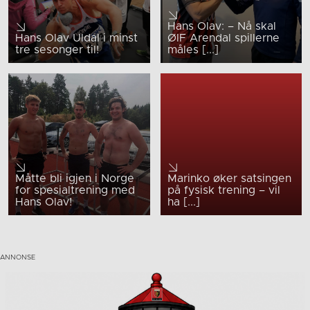
Hans Olav: – Nå skal
Hans Olav Uldal i minst
ØIF Arendal spillerne
tre sesonger til!
måles [...]
Måtte bli igjen i Norge
Marinko øker satsingen
for spesialtrening med
på fysisk trening – vil
Hans Olav!
ha [...]