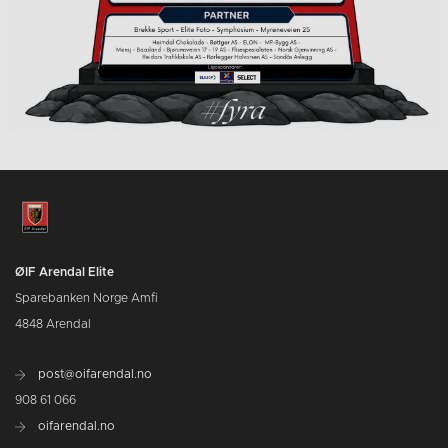
ØIF Arendal Elite
Sparebanken Norge Amfi
4848 Arendal
post@oifarendal.no
908 61 066
oifarendal.no