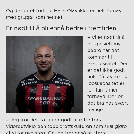
Og det er et forhold Hans Olav ikke er helt fornøyd
med gruppa som helthet.
Er nødt til å bli ennå bedre i fremtiden
– Vi er nødt til å
bli spesielt mye
bedre når det
kommer til
eksplosivitet. Der
er det ikke godt
nok. På styrke og
løpskapasitet er
jeg langt mer
fornøyd. Der er
det bra hos svært
mange.
– Jeg tror det nå ligger godt til rette for å
videreutvikle den toppidrettskulturen som skal gjøre
at vi tar nye steg. Og jeg tror også at større