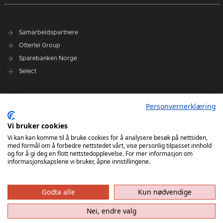
Samarbeidspartnere
Otterlei Group
Sparebanken Norge
Select
Nyhetsarkiv
Personvernerklæring
Terminliste
Spillerstall
Vi bruker cookies
Administrasjon
Vi kan kan komme til å bruke cookies for å analysere besøk på nettsiden,
med formål om å forbedre nettstedet vårt, vise personlig tilpasset innhold
Styret
og for å gi deg en flott nettstedopplevelse. For mer informasjon om
informasjonskapslene vi bruker, åpne innstillingene.
Godta alle
Kun nødvendige
Nei, endre valg