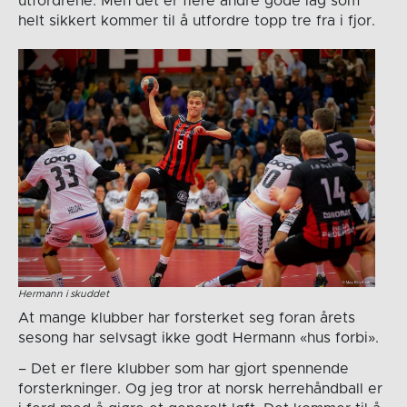
utfordrene. Men det er flere andre gode lag som
helt sikkert kommer til å utfordre topp tre fra i fjor.
Hermann i skuddet
At mange klubber har forsterket seg foran årets
sesong har selvsagt ikke godt Hermann «hus forbi».
– Det er flere klubber som har gjort spennende
forsterkninger. Og jeg tror at norsk herrehåndball er