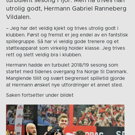
turbulent sesong i fjor. Men nå trives han
utrolig godt, Hermann Gabriel Ranneberg
Vildalen.
– Jeg har det veldig kjekt og trives utrolig godt i
klubben. Først og fremst er jeg endel av en fantstisk
spillegruppe. Så har vi veldig gode trenere og et
støtteapparat som virkelig holder klasse. Jeg trives
rett og slett veldig bra i klubben.
Hermann hadde en turbulet 2018/19 sesong som
startet med tidenes overgang fra Norge til Danmark.
Manglende tillit og svært begrenset spilletid gjorde
at Hermann ønsket nye utfordringer et annet sted.
Saken fortsetter under bildet