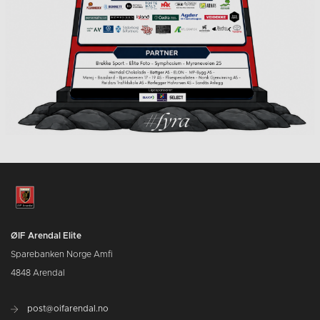
ØIF Arendal Elite
Sparebanken Norge Amfi
4848 Arendal
post@oifarendal.no