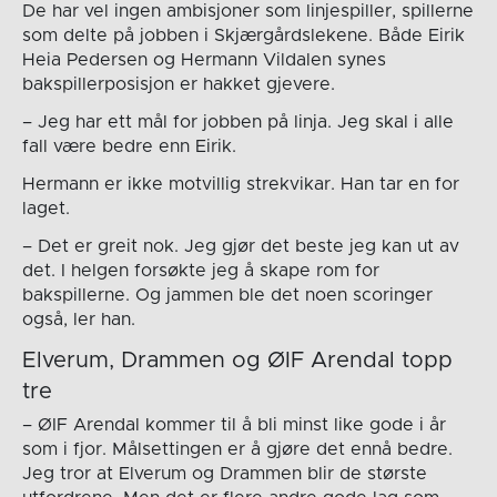
De har vel ingen ambisjoner som linjespiller, spillerne
som delte på jobben i Skjærgårdslekene. Både Eirik
Heia Pedersen og Hermann Vildalen synes
bakspillerposisjon er hakket gjevere.
– Jeg har ett mål for jobben på linja. Jeg skal i alle
fall være bedre enn Eirik.
Hermann er ikke motvillig strekvikar. Han tar en for
laget.
– Det er greit nok. Jeg gjør det beste jeg kan ut av
det. I helgen forsøkte jeg å skape rom for
bakspillerne. Og jammen ble det noen scoringer
også, ler han.
Elverum, Drammen og ØIF Arendal topp
tre
– ØIF Arendal kommer til å bli minst like gode i år
som i fjor. Målsettingen er å gjøre det ennå bedre.
Jeg tror at Elverum og Drammen blir de største