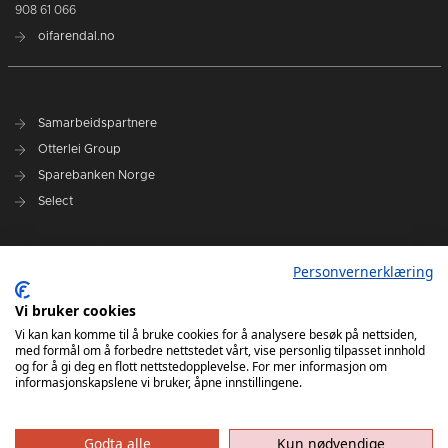
908 61 066
oifarendal.no
Samarbeidspartnere
Otterlei Group
Sparebanken Norge
Select
Nyhetsarkiv
Personvernerklæring
Terminliste
Spillerstall
Vi bruker cookies
Administrasjon
Vi kan kan komme til å bruke cookies for å analysere besøk på nettsiden,
med formål om å forbedre nettstedet vårt, vise personlig tilpasset innhold
Styret
og for å gi deg en flott nettstedopplevelse. For mer informasjon om
informasjonskapslene vi bruker, åpne innstillingene.
Godta alle
Kun nødvendige