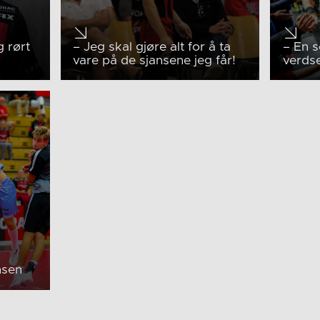
g rørt
– Jeg skal gjøre alt for å ta
– En s
vare på de sjansene jeg får!
verdse
nsen