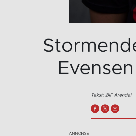
Stormende 
Evensen 
Tekst: ØIF Arendal