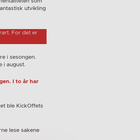
 mentaliteten som
antastisk utvikling
art. For det er
ere i sesongen.
 i august.
en. I to år har
Det ble KickOffets
rne lese sakene