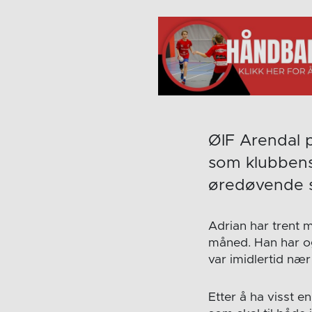
ØIF Arendal p
som klubbens
øredøvende s
Adrian har trent 
måned. Han har og
var imidlertid nær
Etter å ha visst e