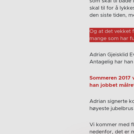
som skal til både 
skal til for å lykk
den siste tiden, m
Og at det vekket 
mange som har ful
Adrian Gjeisklid E
Antagelig har han
Sommeren 2017 var
han jobbet målret
Adrian signerte ko
høyeste jubelbrus
Vi kommer med fle
nedenfor, det er 