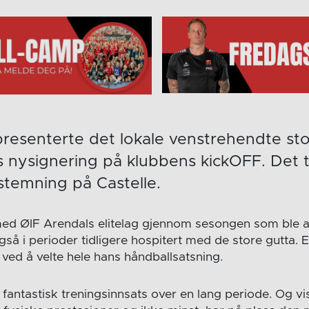
resenterte det lokale venstrehendte sto
 nysignering på klubbens kickOFF. Det ti
temning på Castelle.
med ØIF Arendals elitelag gjennom sesongen som ble av
så i perioder tidligere hospitert med de store gutta. 
 ved å velte hele hans håndballsatsning.
n fantastisk treningsinnsats over en lang periode. Og vi