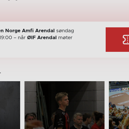
n Norge Amfi Arendal
søndag
19:00
– når
ØIF Arendal
møter
r