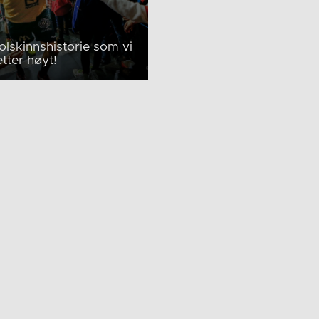
olskinnshistorie som vi
tter høyt!