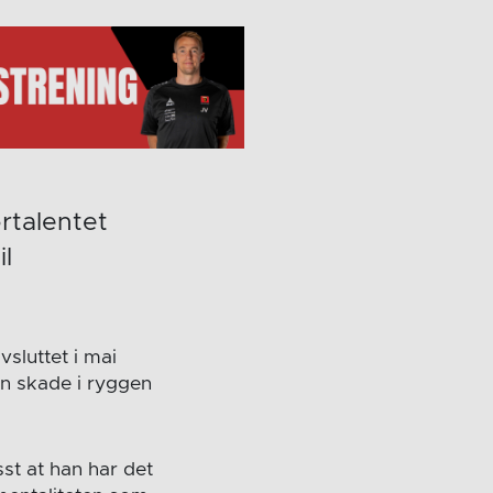
rtalentet
l
sluttet i mai
En skade i ryggen
sst at han har det