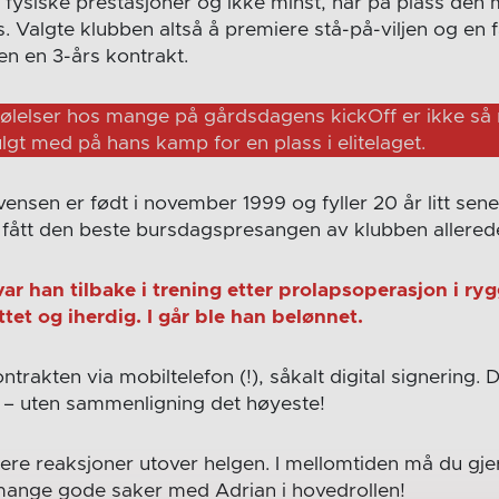
i fysiske prestasjoner og ikke minst, har på plass den
es. Valgte klubben altså å premiere stå-på-viljen og en f
en en 3-års kontrakt.
følelser hos mange på gårdsdagens kickOff er ikke så r
gt med på hans kamp for en plass i elitelaget.
vensen er født i november 1999 og fyller 20 år litt sen
 fått den beste bursdagspresangen av klubben allerede
 han tilbake i trening etter prolapsoperasjon i rygg
tet og iherdig. I går ble han belønnet.
ntrakten via mobiltelefon (!), såkalt digital signering. 
 – uten sammenligning det høyeste!
re reaksjoner utover helgen. I mellomtiden må du gje
mange gode saker med Adrian i hovedrollen!