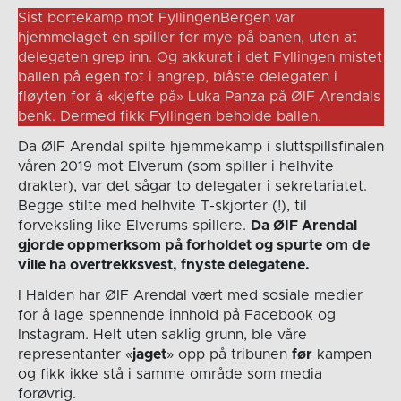
Sist bortekamp mot FyllingenBergen var
hjemmelaget en spiller for mye på banen, uten at
delegaten grep inn. Og akkurat i det Fyllingen mistet
ballen på egen fot i angrep, blåste delegaten i
fløyten for å «kjefte på» Luka Panza på ØIF Arendals
benk. Dermed fikk Fyllingen beholde ballen.
Da ØIF Arendal spilte hjemmekamp i sluttspillsfinalen
våren 2019 mot Elverum (som spiller i helhvite
drakter), var det sågar to delegater i sekretariatet.
Begge stilte med helhvite T-skjorter (!), til
forveksling like Elverums spillere.
Da ØIF Arendal
gjorde oppmerksom på forholdet og spurte om de
ville ha overtrekksvest, fnyste delegatene.
I Halden har ØIF Arendal vært med sosiale medier
for å lage spennende innhold på Facebook og
Instagram. Helt uten saklig grunn, ble våre
representanter «
jaget
» opp på tribunen
før
kampen
og fikk ikke stå i samme område som media
forøvrig.