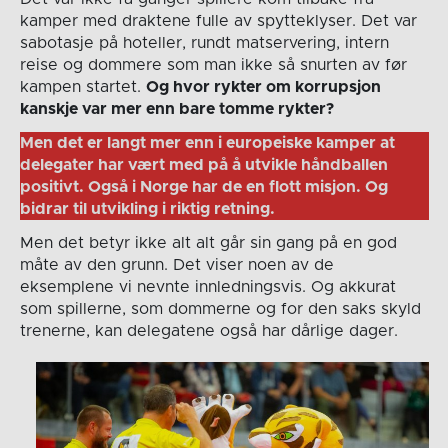
kamper med draktene fulle av spytteklyser. Det var
sabotasje på hoteller, rundt matservering, intern
reise og dommere som man ikke så snurten av før
kampen startet.
Og hvor rykter om korrupsjon
kanskje var mer enn bare tomme rykter?
Men det er langt mer enn i europeiske kamper at
delegater har vært med på å utvikle håndballen
positivt. Også i Norge har de en flott misjon. Og
bidrar til utvikling i riktig retning.
Men det betyr ikke alt alt går sin gang på en god
måte av den grunn. Det viser noen av de
eksemplene vi nevnte innledningsvis. Og akkurat
som spillerne, som dommerne og for den saks skyld
trenerne, kan delegatene også har dårlige dager.