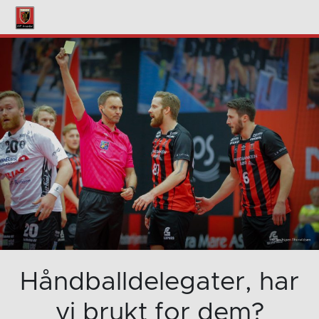
Håndballdelegater, har
vi brukt for dem?