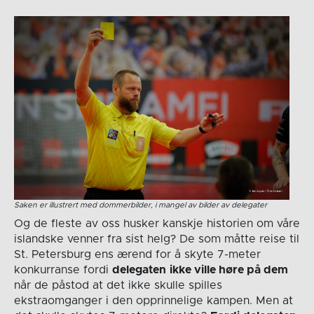
Saken er illustrert med dommerbilder, i mangel av bilder av delegater
Og de fleste av oss husker kanskje historien om våre
islandske venner fra sist helg? De som måtte reise til
St. Petersburg ens ærend for å skyte 7-meter
konkurranse fordi
delegaten
ikke ville høre på dem
når de påstod at det ikke skulle spilles
ekstraomganger i den opprinnelige kampen. Men at