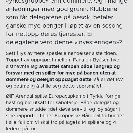
«yrkesgruppe» enn dommere. Og i mange
anledninger med god grunn. Klubbene
som får delegatene på besøk, betaler
ganske mye penger i løpet av en sesong
for nettopp deres tjenester. Er
delegatene verd denne «investeringen»?
Sett i lys av flere spesielle hendelser siste tiden.
Toppet av oppgjøret mellom Fana og Byåsen hvor
sistnevnte lag
avsluttet kampen både i angrep og
forsvar med en spiller for mye på banen
uten at
dommere og delegat oppdaget dette
, så er det lov
og betimelig å stille seg dette spørsmålet.
ØIF Arendal spilte Europacupkamp i Tyrkia forrige
høst og ble utsatt for sabotasje. Både delegat og
dommere snudde «det døve øre» til og løy sågar i
sine rapporter til det Europeiske Håndballforbundet.
I alle fall om vi skal tro på lagets 14 spillere og 4
ledere på tur.