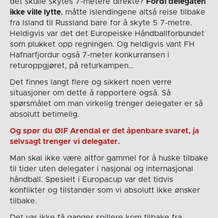
det skulle skytes 7-metere direkte?
Fordi delegaten
ikke ville lytte
, måtte islendingene altså reise tilbake
fra Island til Russland bare for å skyte 5 7-metre.
Heldigvis var det det Europeiske Håndballforbundet
som plukket opp regningen. Og heldigvis vant FH
Hafnarfjordur også 7-meter konkurransen i
returoppgjøret, på returkampen…
Det finnes langt flere og sikkert noen verre
situasjoner om dette å rapportere også. Så
spørsmålet om man virkelig trenger delegater er så
absolutt betimelig.
Og spør du ØIF Arendal er det åpenbare svaret, ja
selvsagt trenger vi delegater.
Man skal ikke være altfor gammel for å huske tilbake
til tider uten delegater i nasjonal og internasjonal
håndball. Spesielt i Europacup var det tidvis
konflikter og tilstander som vi absolutt ikke ønsker
tilbake.
Det var ikke få ganger spillere kom tilbake fra