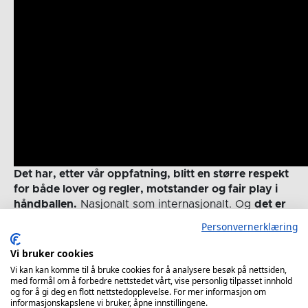
Det har, etter vår oppfatning, blitt en større respekt
for både lover og regler, motstander og fair play i
håndballen.
Nasjonalt som internasjonalt. Og
det er
vi helt overbevist om at delegatene har en betydelig
Personvernerklæring
andel av «skylden» for.
Vi bruker cookies
Det vi derimot ønsker å diskutere, er rammene for
Vi kan kan komme til å bruke cookies for å analysere besøk på nettsiden,
delegatene. Ansvars- og arbeidsgoppgaver. For når
med formål om å forbedre nettstedet vårt, vise personlig tilpasset innhold
det gjelder innvirkning på selve spillets gang, har vi
og for å gi deg en flott nettstedopplevelse. For mer informasjon om
informasjonskapslene vi bruker, åpne innstillingene.
for mange situasjoner hvor delegatene rett og slett