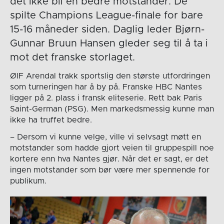
det ikke bli en bedre motstander. De
spilte Champions League-finale for bare
15-16 måneder siden. Daglig leder Bjørn-
Gunnar Bruun Hansen gleder seg til å ta i
mot det franske storlaget.
ØIF Arendal trakk sportslig den største utfordringen
som turneringen har å by på. Franske HBC Nantes
ligger på 2. plass i fransk eliteserie. Rett bak Paris
Saint-German (PSG). Men markedsmessig kunne man
ikke ha truffet bedre.
– Dersom vi kunne velge, ville vi selvsagt møtt en
motstander som hadde gjort veien til gruppespill noe
kortere enn hva Nantes gjør. Når det er sagt, er det
ingen motstander som bør være mer spennende for
publikum.