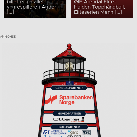
billetter på alle
ØIF Arendal Elite-
yngrespillere i Agder
Halden Topphåndball,
[...]
Eliteserien Menn [...]