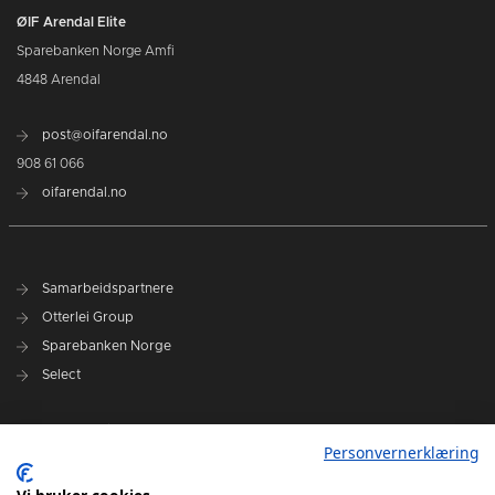
ØIF Arendal Elite
Sparebanken Norge Amfi
4848 Arendal
post@oifarendal.no
908 61 066
oifarendal.no
Samarbeidspartnere
Otterlei Group
Sparebanken Norge
Select
Nyhetsarkiv
Personvernerklæring
Terminliste
Spillerstall